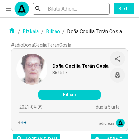
Sartu
/
Bizkaia
/
Bilbao
/
Doña Cecilia Terán Cosla
#
adioDonaCeciliaTeranCosla
Doña Cecilia Terán Cosla
86
Urte
Bilbao
2021-04-09
duela 5 urte
adio.eus