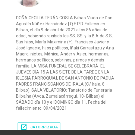
DOÑA CECILIA TERÁN COSLA Bilbao Viuda de Don
Agustín Núñez Hernández | Q.E.P.D. Falleció en
Bilbao, el día 9 de abril de 2021 a los 86 años de
edad, habiendo recibido los SS. SS. y la B.A de S.S.
Sus hijos, María Maximina (†), Francisco Javier y
José Ignacio; hijos políticos, Iñaki Garrastazu y Ana
Magro; nietos, Mónica, Ander y Asier; hermanas,
hermanos políticos, sobrinos, primos y demás
familia. LA MISA FUNERAL SE CELEBRARÁ: EL
JUEVES DÍA 15 A LAS SIETE DE LA TARDE EN LA
IGLESIA PARROQUIAL DE SAN ANTONIO DE PADUA –
PADRES FRANCISCANOS DE IRALA (C/ Irala, 8 –
Bilbao). SALA VELATORIO: Tanatorio de Funeraria
Bilbaína (Avda. Zumalacárregui, 10- Bilbao) el
SÁBADO día 10 y el DOMINGO día 11. Fecha del
fallecimiento: 09/04/2021
JATORRIZKOA