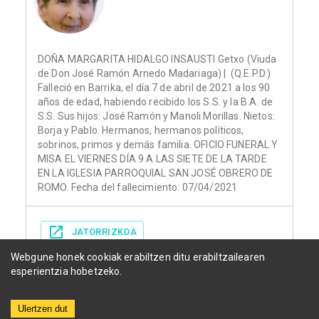
DOÑA MARGARITA HIDALGO INSAUSTI Getxo (Viuda
de Don José Ramón Arnedo Madariaga) | (Q.E.P.D.)
Falleció en Barrika, el día 7 de abril de 2021 a los 90
años de edad, habiendo recibido los S.S. y la B.A. de
S.S. Sus hijos: José Ramón y Manoli Morillas. Nietos:
Borja y Pablo. Hermanos, hermanos políticos,
sobrinos, primos y demás familia. OFICIO FUNERAL Y
MISA EL VIERNES DÍA 9 A LAS SIETE DE LA TARDE
EN LA IGLESIA PARROQUIAL SAN JOSÉ OBRERO DE
ROMO. Fecha del fallecimiento: 07/04/2021
JATORRIZKOA
Webgune honek cookiak erabiltzen ditu erabiltzailearen
esperientzia hobetzeko.
Ulertzen dut
Herriak
Funerariak
Egunkariak