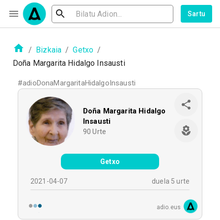
Sartu
/
Bizkaia
/
Getxo
/
Doña Margarita Hidalgo Insausti
#
adioDonaMargaritaHidalgoInsausti
Doña Margarita Hidalgo
Insausti
90
Urte
Getxo
2021-04-07
duela 5 urte
adio.eus