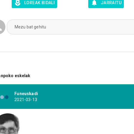
LOREAK BIDALI
JARRAITU
Mezu bat gehitu
anpoko eskelak
Funeuskadi
2021-03-13