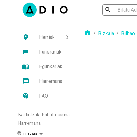
/
Bizkaia
/
Bilbao
Herriak
Funerariak
Egunkariak
Harremana
FAQ
Baldintzak
Pribatutasuna
Harremana
Euskara