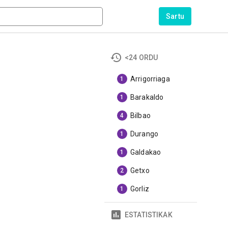
Sartu
<24 ORDU
Arrigorriaga
1
Barakaldo
1
Bilbao
4
Durango
1
Galdakao
1
Getxo
2
Gorliz
1
ESTATISTIKAK