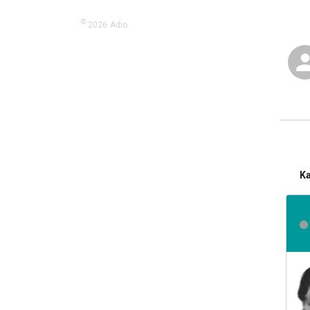
©
2026
Adio.
K