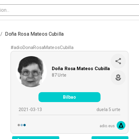
/
Doña Rosa Mateos Cubilla
#
adioDonaRosaMateosCubilla
Doña Rosa Mateos Cubilla
87
Urte
Bilbao
2021-03-13
duela 5 urte
adio.eus