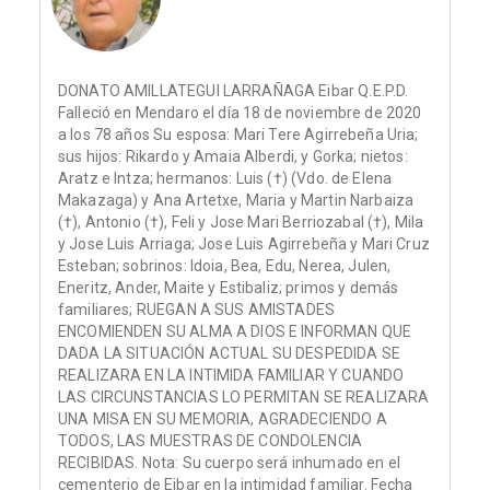
DONATO AMILLATEGUI LARRAÑAGA Eibar Q.E.P.D.
Falleció en Mendaro el día 18 de noviembre de 2020
a los 78 años Su esposa: Mari Tere Agirrebeña Uria;
sus hijos: Rikardo y Amaia Alberdi, y Gorka; nietos:
Aratz e Intza; hermanos: Luis (†) (Vdo. de Elena
Makazaga) y Ana Artetxe, Maria y Martin Narbaiza
(†), Antonio (†), Feli y Jose Mari Berriozabal (†), Mila
y Jose Luis Arriaga; Jose Luis Agirrebeña y Mari Cruz
Esteban; sobrinos: Idoia, Bea, Edu, Nerea, Julen,
Eneritz, Ander, Maite y Estibaliz; primos y demás
familiares; RUEGAN A SUS AMISTADES
ENCOMIENDEN SU ALMA A DIOS E INFORMAN QUE
DADA LA SITUACIÓN ACTUAL SU DESPEDIDA SE
REALIZARA EN LA INTIMIDA FAMILIAR Y CUANDO
LAS CIRCUNSTANCIAS LO PERMITAN SE REALIZARA
UNA MISA EN SU MEMORIA, AGRADECIENDO A
TODOS, LAS MUESTRAS DE CONDOLENCIA
RECIBIDAS. Nota: Su cuerpo será inhumado en el
cementerio de Eibar en la intimidad familiar. Fecha