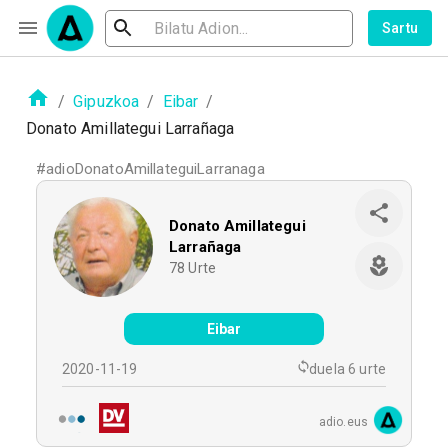
Sartu
/
Gipuzkoa
/
Eibar
/
Donato Amillategui Larrañaga
#
adioDonatoAmillateguiLarranaga
Donato Amillategui
Larrañaga
78
Urte
Eibar
2020-11-19
duela 6 urte
adio.eus