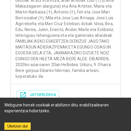
bilobak: Aratz eta Intza; anai-arrebak: Luis (†) (Elena
Makazagaren alarguna) eta Ana Artetxe, Maria eta
Martin Narbaiza (†), Antonio (†), Feli eta Jose Mari
Berriozabal (†), Mila eta Jose Luis Arriaga; Jose Luis
Agirrebeña eta Mari Cruz Esteban; ilobak: Idoia, Bea,
Edu, Nerea, Julen, Eneritz, Ander, Maite eta Estibaliz;
lehengusu-lehengusina eta eta gainerako ahaideak.
FAMILIAK ASKO ESKERTZEN DIZKIZUE JASOTAKO
MAITASUN ADIERAZPENAK ETA EGUNGO OSASUN
EGOERA DELA ETA, JAKINARAZIKO DIZUETE NOIZ
EGINGO DEN HILETA MEZA BERE ALDE. EIBARREN,
2020ko azaroaren 20an Helbidea: Urkizu, 9. Oharra:
Bere gorpua Eibarko hilerrian, familia artean,
lurperatuko da.
JATORRIZKOA
Webgune honek cookiak erabiltzen ditu erabiltzailearen
esperientzia hobetzeko.
Ulertzen dut
Herriak
Funerariak
Egunkariak