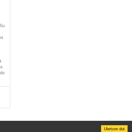
 Su
os
A
s.
ado
Ulertzen dut