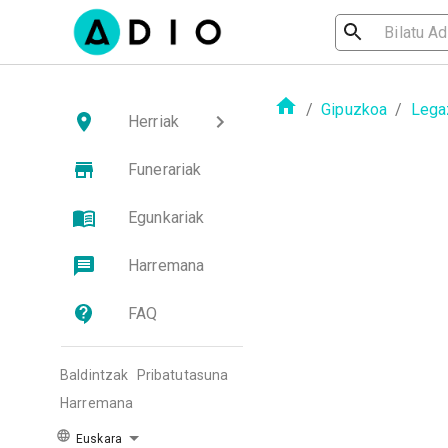
/
Gipuzkoa
/
Lega
Herriak
Funerariak
Egunkariak
Harremana
FAQ
Baldintzak
Pribatutasuna
Harremana
Euskara