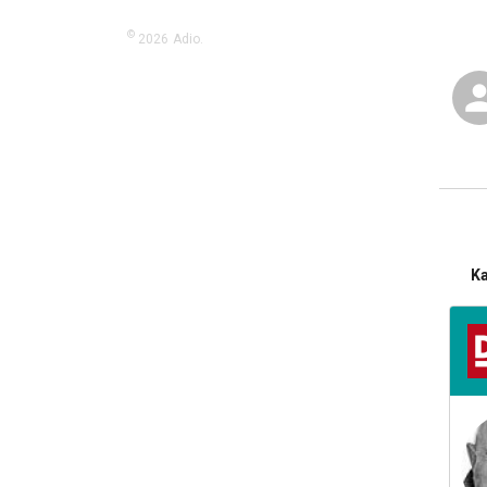
©
2026
Adio.
K