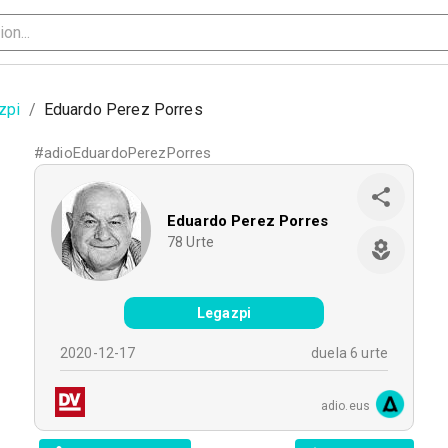
zpi
/
Eduardo Perez Porres
#
adioEduardoPerezPorres
Eduardo Perez Porres
78
Urte
Legazpi
2020-12-17
duela 6 urte
adio.eus