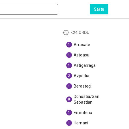
Sartu
<24 ORDU
Arrasate
1
Asteasu
1
Astigarraga
1
Azpeitia
2
Berastegi
1
Donostia/San
8
Sebastian
Errenteria
1
Hernani
1