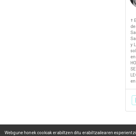
† 
de
Sa
Sa
y L
so
en
HO
SE
LE
en
Webgune honek cookiak erabiltzen ditu erabiltzailearen esperientz