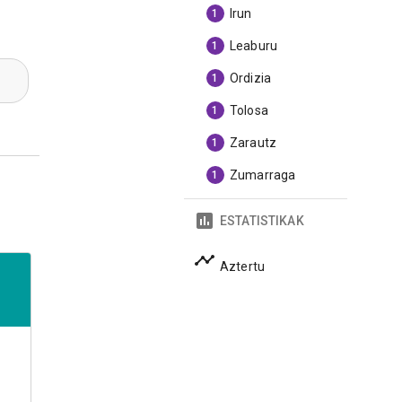
Irun
1
Leaburu
1
Ordizia
1
Tolosa
1
Zarautz
1
Zumarraga
1
ESTATISTIKAK
Aztertu