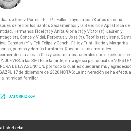
Eduardo Pérez Porres - R. I. P. - Falleció ayer, a los 78 años de edad
spués de recibir los Santos Sacramentos y la Bendición Apostólica de
ntidad. Hermanos: Fidel (†) y Anita, Gloria (†) y Víctor (†), Lauren y
ntiago (†), Conce y Vidal, Perpetua y José (†), Teófilo (†) y Irene, Sant
ina, Constan (†) y Feli, Felipe y Conchi, Félix y Trini, Hilario y Margarita;
brinos, primios y demás famliares. Ruegan a sus amistades
comienden su alma a Dios y asistan a los funerales que se celebrarán
Y, JUEVES, a las SIETE de la tarde, en la iglesia parroquial de NUESTR
ÑORA DE LA ASUNCION, por todo lo cual les quedarán muy agradecido
GAZPI, 17 de diciembre de 2020 NOTAS: La incineración se ha efectu
 la intimidad familiar.
JATORRIZKOA
ia hobetzeko.