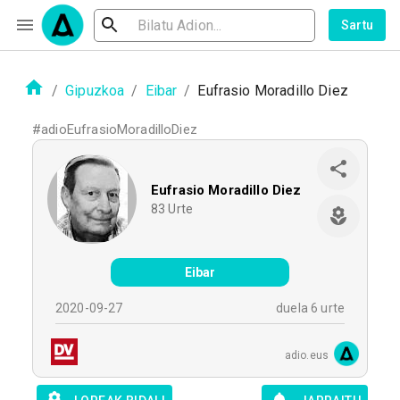
Sartu
/
Gipuzkoa
/
Eibar
/
Eufrasio Moradillo Diez
#
adioEufrasioMoradilloDiez
Eufrasio Moradillo Diez
83
Urte
Eibar
2020-09-27
duela 6 urte
adio.eus