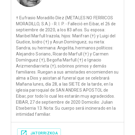
† Eufrasio Moradillo Díez (METALES NO FERRICOS
MORADILLO, S.A.) - R. I. P. - Falleció en Eibar, el 26 de
septiembre de 2020, a los 83 años. Su esposa:
Maribel Marfull Irazola; hijos: Marifran (†) y Luigi del
Giudice, Isidro (†) y Asun Domínguez; su nieta:
Sandra; su hermana: Angelita; hermanos políticos:
Alejandro Soriano, Ricardo Marfull (†) y Carmen
Domínguez (†), Begoña Marfull (†) e Ignacio
Arizmendiarrieta (†); sobrinos primos y demás
familiares. Ruegan a sus amistades encomienden su
alma a Dios y asistan al funeral que se celebrará
Mañana lunes, día 28, a las SIETE de la tarde, en la
iglesia parroquial de SAN ANDRES APOSTOL de
Eibar, por todo lo cual les estarán muy agradecidos.
EIBAR, 27 de septiembre de 2020 Domicilio: Julian
Etxeberria 13. Nota: Su cuerpo será incinerado en la
intimidad familiar.
JATORRIZKOA