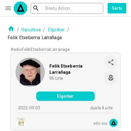
Sartu
/
Gipuzkoa
/
Elgoibar
/
Felik Etxeberria Larrañaga
#
adioFelikEtxeberriaLarranaga
Felik Etxeberria
Larrañaga
95
Urte
Elgoibar
2022-09-03
duela 4 urte
adio.eus