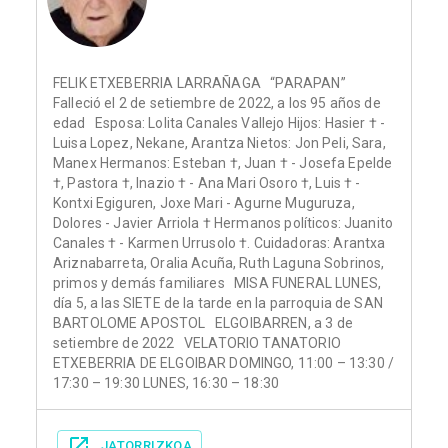
FELIK ETXEBERRIA LARRAÑAGA “PARAPAN”
Falleció el 2 de setiembre de 2022, a los 95 años de
edad Esposa: Lolita Canales Vallejo Hijos: Hasier † -
Luisa Lopez, Nekane, Arantza Nietos: Jon Peli, Sara,
Manex Hermanos: Esteban †, Juan † - Josefa Epelde
†, Pastora †, Inazio † - Ana Mari Osoro †, Luis † -
Kontxi Egiguren, Joxe Mari - Agurne Muguruza,
Dolores - Javier Arriola † Hermanos políticos: Juanito
Canales † - Karmen Urrusolo †. Cuidadoras: Arantxa
Ariznabarreta, Oralia Acuña, Ruth Laguna Sobrinos,
primos y demás familiares MISA FUNERAL LUNES,
día 5, a las SIETE de la tarde en la parroquia de SAN
BARTOLOME APOSTOL ELGOIBARREN, a 3 de
setiembre de 2022 VELATORIO TANATORIO
ETXEBERRIA DE ELGOIBAR DOMINGO, 11:00 – 13:30 /
17:30 – 19:30 LUNES, 16:30 – 18:30
JATORRIZKOA