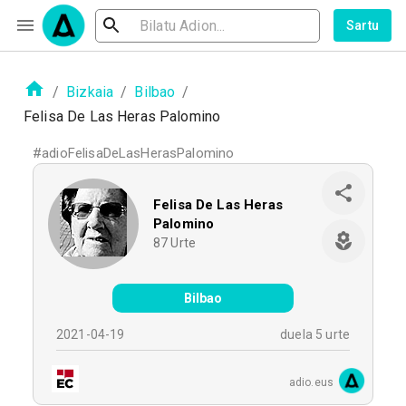
Sartu
/
Bizkaia
/
Bilbao
/
Felisa De Las Heras Palomino
#
adioFelisaDeLasHerasPalomino
Felisa De Las Heras
Palomino
87
Urte
Bilbao
2021-04-19
duela 5 urte
adio.eus