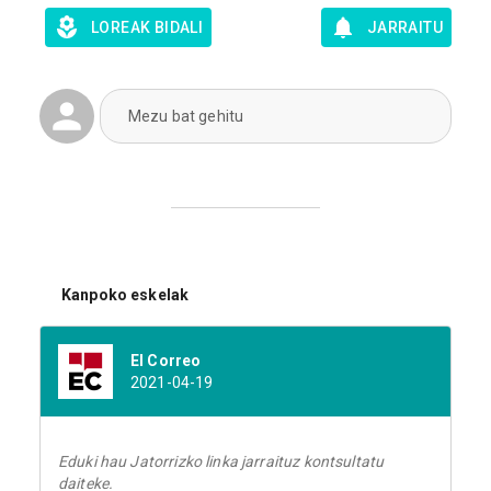
LOREAK BIDALI
JARRAITU
Mezu bat gehitu
Kanpoko eskelak
El Correo
2021-04-19
Eduki hau Jatorrizko linka jarraituz kontsultatu
daiteke.