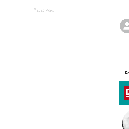
©
2026
Adio.
K