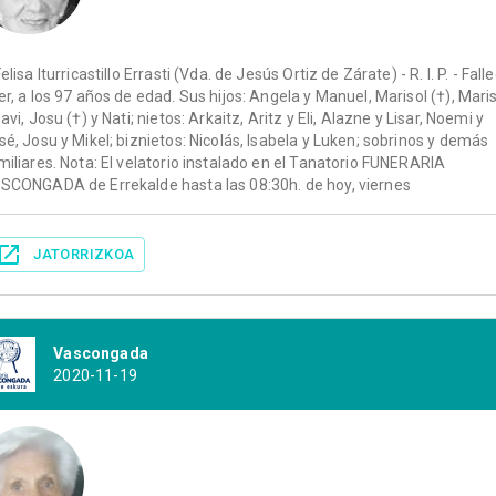
elisa Iturricastillo Errasti (Vda. de Jesús Ortiz de Zárate) - R. I. P. - Fall
er, a los 97 años de edad. Sus hijos: Angela y Manuel, Marisol (†), Mari
avi, Josu (†) y Nati; nietos: Arkaitz, Aritz y Eli, Alazne y Lisar, Noemi y
sé, Josu y Mikel; biznietos: Nicolás, Isabela y Luken; sobrinos y demás
miliares. Nota: El velatorio instalado en el Tanatorio FUNERARIA
SCONGADA de Errekalde hasta las 08:30h. de hoy, viernes
JATORRIZKOA
Vascongada
2020-11-19