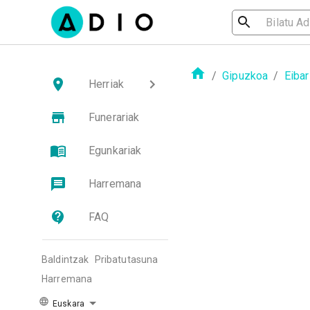
/
Gipuzkoa
/
Eibar
Herriak
Funerariak
Egunkariak
Harremana
FAQ
Baldintzak
Pribatutasuna
Harremana
Euskara