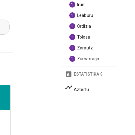
Irun
1
Leaburu
1
Ordizia
1
Tolosa
1
Zarautz
1
Zumarraga
1
ESTATISTIKAK
Aztertu