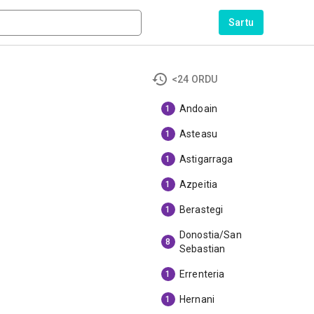
Sartu
<24 ORDU
Andoain
1
Asteasu
1
Astigarraga
1
Azpeitia
1
Berastegi
1
Donostia/San
8
Sebastian
Errenteria
1
Hernani
1