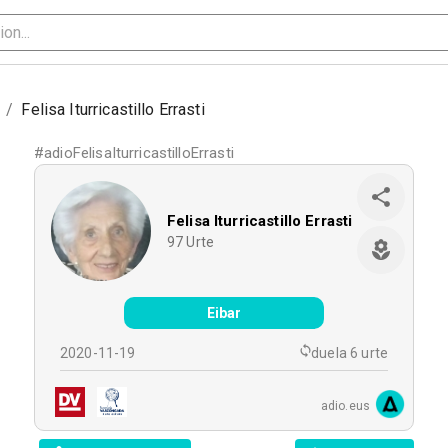
/
Felisa Iturricastillo Errasti
#
adioFelisaIturricastilloErrasti
Felisa Iturricastillo Errasti
97
Urte
Eibar
2020-11-19
duela 6 urte
adio.eus