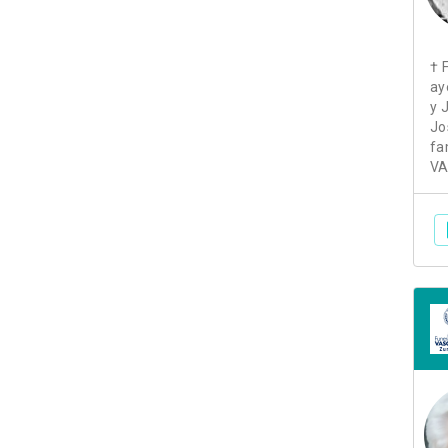
† F
ay
y J
Jo
fa
VA