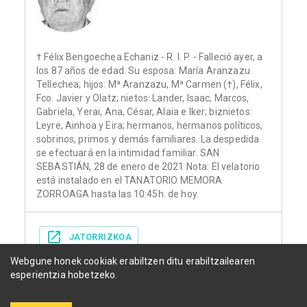
† Félix Bengoechea Echaniz - R. I. P. - Falleció ayer, a
los 87 años de edad. Su esposa: María Aranzazu
Tellechea; hijos: Mª Aranzazu, Mª Carmen (†), Félix,
Fco. Javier y Olatz; nietos: Lander, Isaac, Marcos,
Gabriela, Yerai, Ana, César, Alaia e Iker; biznietos:
Leyre, Ainhoa y Eira; hermanos, hermanos políticos,
sobrinos, primos y demás familiares. La despedida
se efectuará en la intimidad familiar. SAN
SEBASTIÁN, 28 de enero de 2021 Nota: El velatorio
está instalado en el TANATORIO MEMORA
ZORROAGA hasta las 10:45h. de hoy.
JATORRIZKOA
Webgune honek cookiak erabiltzen ditu erabiltzailearen
esperientzia hobetzeko.