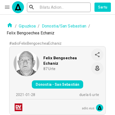
Sartu
/
Gipuzkoa
/
Donostia/San Sebastian
/
Felix Bengoechea Echaniz
#
adioFelixBengoecheaEchaniz
Felix Bengoechea
Echaniz
87
Urte
Donostia - San Sebastián
2021-01-28
duela 6 urte
adio.eus