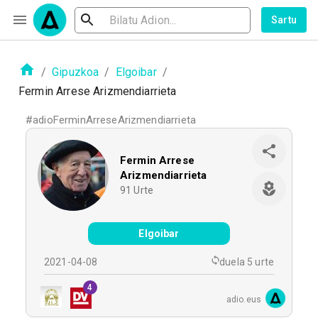
Sartu
/
Gipuzkoa
/
Elgoibar
/
Fermin Arrese Arizmendiarrieta
#
adioFerminArreseArizmendiarrieta
Fermin Arrese
Arizmendiarrieta
91
Urte
Elgoibar
2021-04-08
duela 5 urte
4
adio.eus