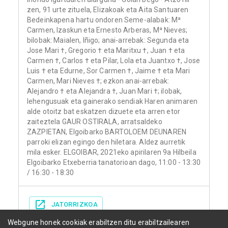
zen, 91 urte zituela, Elizakoak eta Aita Santuaren
Bedeinkapena hartu ondoren Seme-alabak: Mª
Carmen, Izaskun eta Ernesto Arberas, Mª Nieves;
bilobak: Maialen, Iñigo; anai-arrebak: Segunda eta
Jose Mari †, Gregorio † eta Maritxu †, Juan † eta
Carmen †, Carlos † eta Pilar, Lola eta Juantxo †, Jose
Luis † eta Edurne, Sor Carmen †, Jaime † eta Mari
Carmen, Mari Nieves †; ezkon anai-arrebak:
Alejandro † eta Alejandra †, Juan Mari †; ilobak,
lehengusuak eta gainerako sendiak Haren animaren
alde otoitz bat eskatzen dizuete eta arren etor
zaiteztela GAUR OSTIRALA, arratsaldeko
ZAZPIETAN, Elgoibarko BARTOLOEM DEUNAREN
parroki elizan egingo den hiletara. Aldez aurretik
mila esker. ELGOIBAR, 2021eko apirilaren 9a Hilbeila
Elgoibarko Etxeberria tanatorioan dago, 11:00 - 13:30
/ 16:30 - 18:30
JATORRIZKOA
Webgune honek cookiak erabiltzen ditu erabiltzailearen