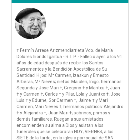
† Fermín Arrese Arizmendiarrieta Vdo. de María
Dolores Iriondo Igartua - R. I. P. - Falleció ayer, a los 91
años de edad después de recibir los Santos
Sacramentos y la Bendición Apostólica de Su
Santidad. Hijos: Mª Carmen, Izaskun y Ernesto
Arberas, Mª Nieves; nietos: Maialen, Iñigo; hermanos:
Segunda y Jose Mari †, Gregorio † y Maritxu †, Juan
† y Carmen †, Carlos † y Pilar, Lola y Juantxo †, Jose
Luis † y Edurne, Sor Carmen †, Jaime † y Mari
Carmen, Mari Nieves †; hermanos políticos: Alejandro
† y Alejandra †, Juan Mari †; sobrinos, primos y
demás familiares. Ruegan a sus amistades
encomienden su alma a Dios y asistan a los
funerales que se celebrarán HOY, VIERNES, a las
SIETE de la tarde, en la iglesia parroquial de SAN