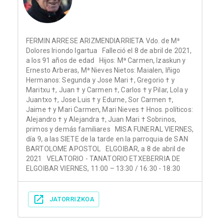
FERMIN ARRESE ARIZMENDIARRIETA Vdo. de Mª
Dolores Iriondo Igartua Falleció el 8 de abril de 2021,
a los 91 años de edad Hijos: Mª Carmen, Izaskun y
Ernesto Arberas, Mª Nieves Nietos: Maialen, Iñigo
Hermanos: Segunda y Jose Mari †, Gregorio † y
Maritxu †, Juan † y Carmen †, Carlos † y Pilar, Lola y
Juantxo †, Jose Luis † y Edurne, Sor Carmen †,
Jaime † y Mari Carmen, Mari Nieves † Hnos. políticos:
Alejandro † y Alejandra †, Juan Mari † Sobrinos,
primos y demás familiares MISA FUNERAL VIERNES,
día 9, a las SIETE de la tarde en la parroquia de SAN
BARTOLOME APOSTOL ELGOIBAR, a 8 de abril de
2021 VELATORIO - TANATORIO ETXEBERRIA DE
ELGOIBAR VIERNES, 11:00 – 13:30 / 16:30 - 18:30
JATORRIZKOA