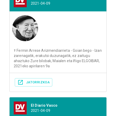
2021-04-09
† Fermin Arrese Arizmendiarrieta - Goian bego - Izan
zarenagatik, erakutsi duzunagatik, ez zaitugu
ahaztuko Zure bilobak, Maialen eta Iñigo ELGOIBAR,
2021eko apirilaren 9a
JATORRIZKOA
El Diario Vasco
2021-04-09