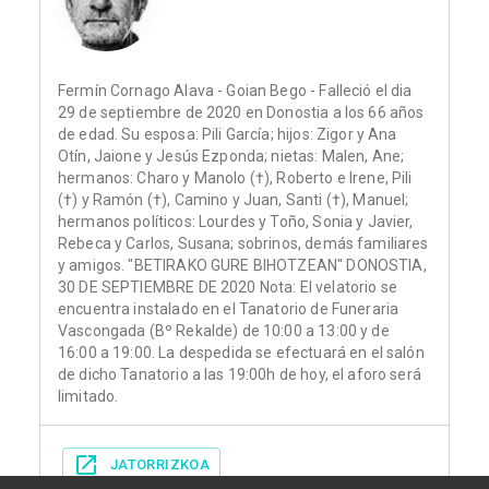
Fermín Cornago Alava - Goian Bego - Falleció el dia
29 de septiembre de 2020 en Donostia a los 66 años
de edad. Su esposa: Pili García; hijos: Zigor y Ana
Otín, Jaione y Jesús Ezponda; nietas: Malen, Ane;
hermanos: Charo y Manolo (†), Roberto e Irene, Pili
(†) y Ramón (†), Camino y Juan, Santi (†), Manuel;
hermanos políticos: Lourdes y Toño, Sonia y Javier,
Rebeca y Carlos, Susana; sobrinos, demás familiares
y amigos. "BETIRAKO GURE BIHOTZEAN" DONOSTIA,
30 DE SEPTIEMBRE DE 2020 Nota: El velatorio se
encuentra instalado en el Tanatorio de Funeraria
Vascongada (Bº Rekalde) de 10:00 a 13:00 y de
16:00 a 19:00. La despedida se efectuará en el salón
de dicho Tanatorio a las 19:00h de hoy, el aforo será
limitado.
JATORRIZKOA