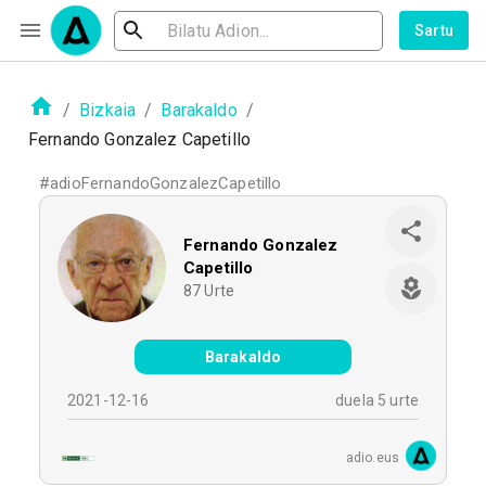
Sartu
/
Bizkaia
/
Barakaldo
/
Fernando Gonzalez Capetillo
#
adioFernandoGonzalezCapetillo
Fernando Gonzalez
Capetillo
87
Urte
Barakaldo
2021-12-16
duela 5 urte
adio.eus