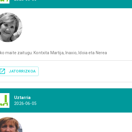
ko maite zaitugu. Kontxita Martija, Inaxio, Idoia eta Nerea
JATORRIZKOA
Uztarria
2026-06-05