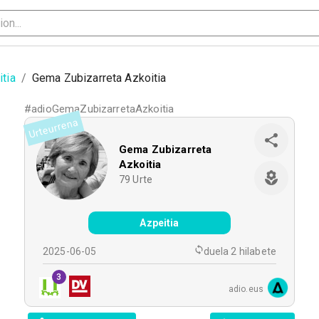
tia
/
Gema Zubizarreta Azkoitia
#
adioGemaZubizarretaAzkoitia
Urteurrena
Gema Zubizarreta
Azkoitia
79
Urte
Azpeitia
2025-06-05
duela 2 hilabete
3
adio.eus