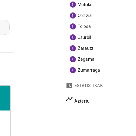
Mutriku
1
Ordizia
1
Tolosa
1
Usurbil
1
Zarautz
1
Zegama
1
Zumarraga
1
ESTATISTIKAK
Aztertu