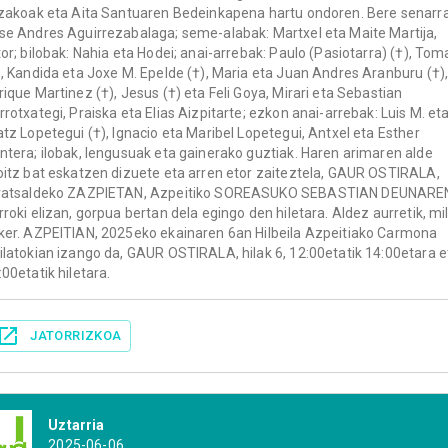
izakoak eta Aita Santuaren Bedeinkapena hartu ondoren. Bere senarra
se Andres Aguirrezabalaga; seme-alabak: Martxel eta Maite Martija,
tor; bilobak: Nahia eta Hodei; anai-arrebak: Paulo (Pasiotarra) (†), Tom
), Kandida eta Joxe M. Epelde (†), Maria eta Juan Andres Aranburu (†)
rique Martinez (†), Jesus (†) eta Feli Goya, Mirari eta Sebastian
rrotxategi, Praiska eta Elias Aizpitarte; ezkon anai-arrebak: Luis M. et
atz Lopetegui (†), Ignacio eta Maribel Lopetegui, Antxel eta Esther
ntera; ilobak, lengusuak eta gainerako guztiak. Haren arimaren alde
oitz bat eskatzen dizuete eta arren etor zaiteztela, GAUR OSTIRALA,
ratsaldeko ZAZPIETAN, Azpeitiko SOREASUKO SEBASTIAN DEUNARE
rroki elizan, gorpua bertan dela egingo den hiletara. Aldez aurretik, mi
ker. AZPEITIAN, 2025eko ekainaren 6an Hilbeila Azpeitiako Carmona
ilatokian izango da, GAUR OSTIRALA, hilak 6, 12:00etatik 14:00etara e
:00etatik hiletara.
JATORRIZKOA
Uztarria
2025-06-06