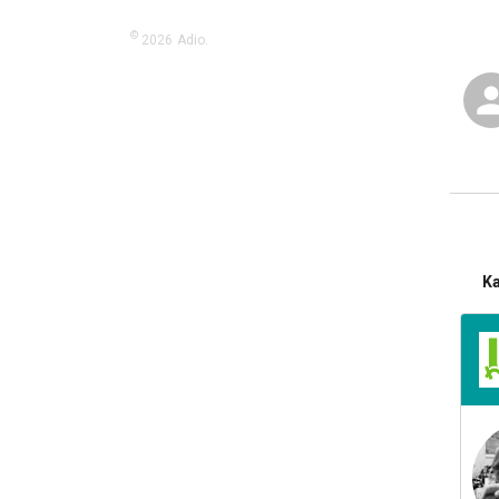
©
2026
Adio.
K