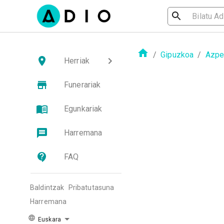
/
Gipuzkoa
/
Azpei
Herriak
Funerariak
Egunkariak
Harremana
FAQ
Baldintzak
Pribatutasuna
Harremana
Euskara