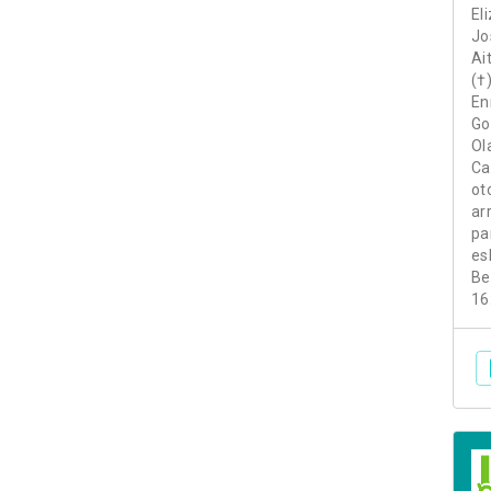
El
Jo
Ai
(†
En
Go
Ol
Ca
ot
ar
pa
es
Be
16