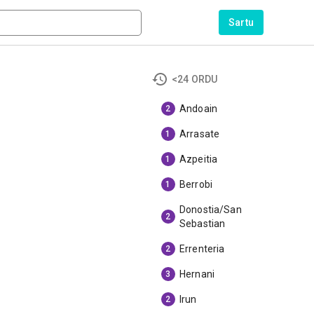
Sartu
<24 ORDU
Andoain
2
Arrasate
1
Azpeitia
1
Berrobi
1
Donostia/San
2
Sebastian
Errenteria
2
Hernani
3
Irun
2