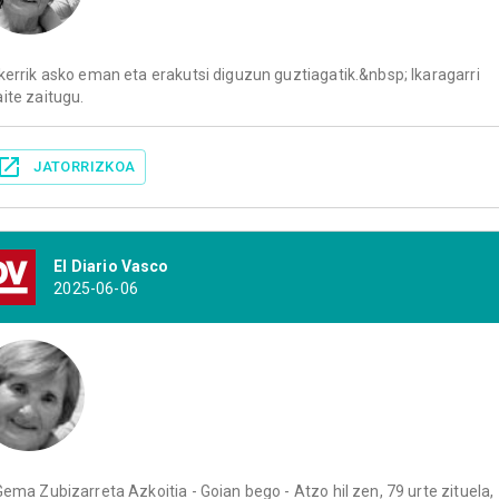
kerrik asko eman eta erakutsi diguzun guztiagatik.&nbsp; Ikaragarri
ite zaitugu.
JATORRIZKOA
El Diario Vasco
2025-06-06
Gema Zubizarreta Azkoitia - Goian bego - Atzo hil zen, 79 urte zituela,