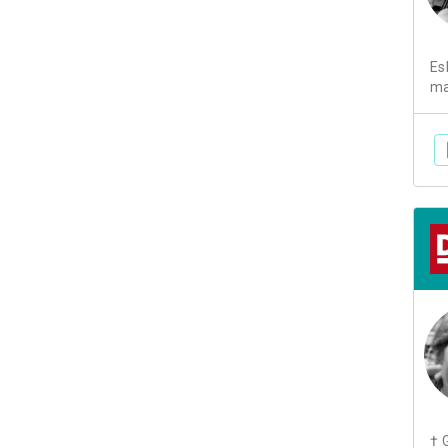
Es
ma
† 