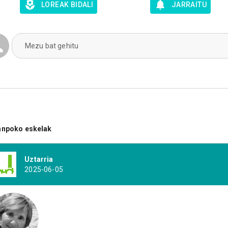
LOREAK BIDALI
JARRAITU
Mezu bat gehitu
anpoko eskelak
Uztarria
2025-06-05