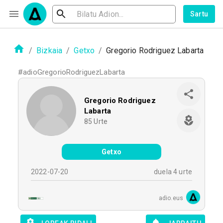
Sartu
/
Bizkaia
/
Getxo
/
Gregorio Rodriguez Labarta
#
adioGregorioRodriguezLabarta
Gregorio Rodriguez
Labarta
85
Urte
Getxo
2022-07-20
duela 4 urte
adio.eus