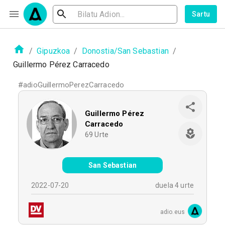
Sartu
/
Gipuzkoa
/
Donostia/San Sebastian
/
Guillermo Pérez Carracedo
#
adioGuillermoPerezCarracedo
Guillermo Pérez
Carracedo
69
Urte
San Sebastian
2022-07-20
duela 4 urte
adio.eus