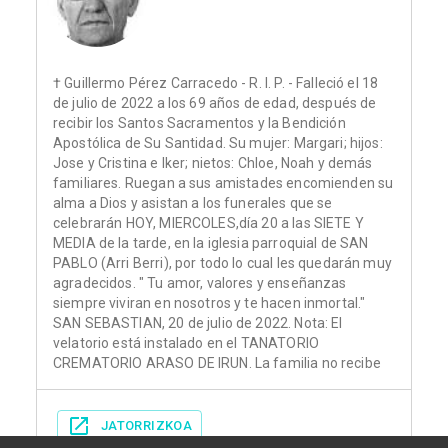
† Guillermo Pérez Carracedo - R. I. P. - Falleció el 18
de julio de 2022 a los 69 años de edad, después de
recibir los Santos Sacramentos y la Bendición
Apostólica de Su Santidad. Su mujer: Margari; hijos:
Jose y Cristina e Iker; nietos: Chloe, Noah y demás
familiares. Ruegan a sus amistades encomienden su
alma a Dios y asistan a los funerales que se
celebrarán HOY, MIERCOLES,día 20 a las SIETE Y
MEDIA de la tarde, en la iglesia parroquial de SAN
PABLO (Arri Berri), por todo lo cual les quedarán muy
agradecidos. " Tu amor, valores y enseñanzas
siempre viviran en nosotros y te hacen inmortal."
SAN SEBASTIAN, 20 de julio de 2022. Nota: El
velatorio está instalado en el TANATORIO
CREMATORIO ARASO DE IRUN. La familia no recibe
JATORRIZKOA