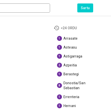
Sartu
<24 ORDU
Arrasate
1
Asteasu
1
Astigarraga
1
Azpeitia
2
Berastegi
1
Donostia/San
8
Sebastian
Errenteria
1
Hernani
1