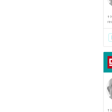
† 
re
† 