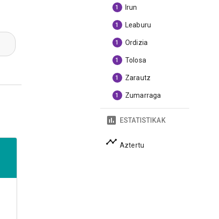
Irun
1
Leaburu
1
Ordizia
1
Tolosa
1
Zarautz
1
Zumarraga
1
ESTATISTIKAK
Aztertu