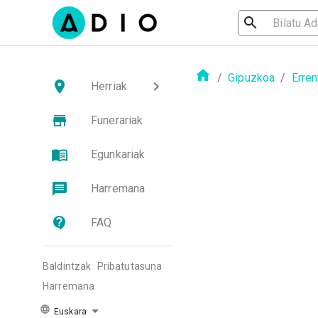
/
Gipuzkoa
/
Erren
Herriak
Funerariak
Egunkariak
Harremana
FAQ
Baldintzak
Pribatutasuna
Harremana
Euskara