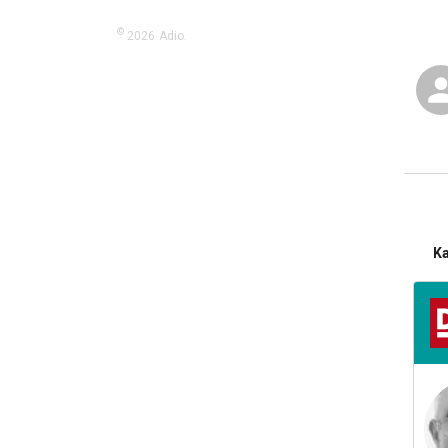
©
2026
Adio.
K