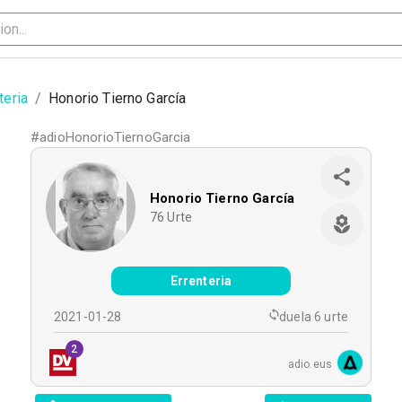
teria
/
Honorio Tierno García
#
adioHonorioTiernoGarcia
Honorio Tierno García
76
Urte
Errenteria
2021-01-28
duela 6 urte
2
adio.eus