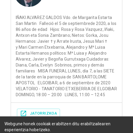
IÑAKI ALVAREZ GALDOS Vdo. de Margarita Estarta
San Martin Falleció el 5 de septiembrede 2020, a los
86 años de edad Hijos: Rosa y Rosa Vazquez, Iñaki,
Antxon eta Sonia Zambrano; Nietos: Gorka, Josu
Hermanos: Javier † y Arrate Irusta, Jesus Mari †
y Mari Carmen Etxebarria, Alejandro y Mª Luisa
Estarta Hemanos políticos: Mª Luisa y Alejandro
Alvarez, Javier y Begoña Gurrutxaga Cuidadoras:
Diana, Carla, Evelyn Sobrinos, primos y demás
familiares MISA FUNERAL LUNES, día 7, a las SIETE
de la tarde en la parroquia de SAN BARTOLOME
APOSTOL ELGOIBAR, a 6 de septiembre de 2020
VELATORIO - TANATORIO ETXEBERRIA DE ELGOIBAR
DOMINGO, 18:00 – 20:00 LUNES, 11:00 – 12:45
JATORRIZKOA
Webgune honek cookiak erabiltzen ditu erabiltzailearen
esperientzia hobetzeko.