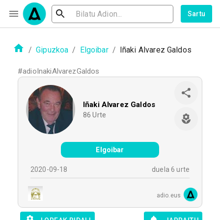
Sartu
/
Gipuzkoa
/
Elgoibar
/
Iñaki Alvarez Galdos
#
adioInakiAlvarezGaldos
Iñaki Alvarez Galdos
86
Urte
Elgoibar
2020-09-18
duela 6 urte
adio.eus