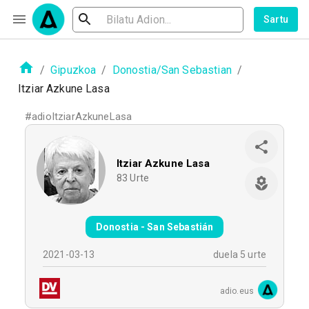
Sartu
/
Gipuzkoa
/
Donostia/San Sebastian
/
Itziar Azkune Lasa
#
adioItziarAzkuneLasa
Itziar Azkune Lasa
83
Urte
Donostia - San Sebastián
2021-03-13
duela 5 urte
adio.eus