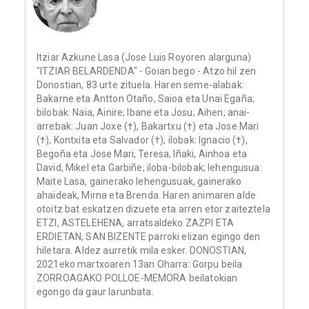
Itziar Azkune Lasa (Jose Luis Royoren alarguna)
"ITZIAR BELARDENDA" - Goian bego - Atzo hil zen
Donostian, 83 urte zituela. Haren seme-alabak:
Bakarne eta Antton Otaño, Saioa eta Unai Egaña;
bilobak: Naia, Ainire; Ibane eta Josu; Aihen; anai-
arrebak: Juan Joxe (†), Bakartxu (†) eta Jose Mari
(†), Kontxita eta Salvador (†); ilobak: Ignacio (†),
Begoña eta Jose Mari, Teresa, Iñaki, Ainhoa eta
David, Mikel eta Garbiñe; iloba-bilobak; lehengusua:
Maite Lasa, gainerako lehengusuak, gainerako
ahaideak, Mirna eta Brenda. Haren animaren alde
otoitz bat eskatzen dizuete eta arren etor zaiteztela
ETZI, ASTELEHENA, arratsaldeko ZAZPI ETA
ERDIETAN, SAN BIZENTE parroki elizan egingo den
hiletara. Aldez aurretik mila esker. DONOSTIAN,
2021eko martxoaren 13an Oharra: Gorpu beila
ZORROAGAKO POLLOE-MEMORA beilatokian
egongo da gaur larunbata.