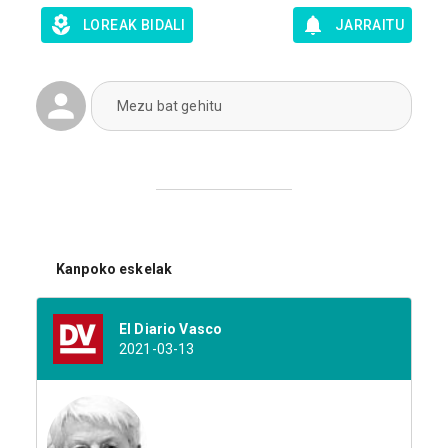
LOREAK BIDALI
JARRAITU
Mezu bat gehitu
Kanpoko eskelak
El Diario Vasco
2021-03-13