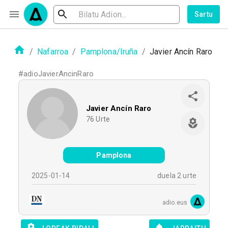
Sartu
/
Nafarroa
/
Pamplona/Iruña
/
Javier Ancín Raro
#
adioJavierAncinRaro
Javier Ancín Raro
76
Urte
Pamplona
2025-01-14
duela 2 urte
adio.eus