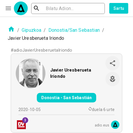
Sartu
/
Gipuzkoa
/
Donostia/San Sebastian
/
Javier Uresberueta Iriondo
#
adioJavierUresberuetaIriondo
Javier Uresberueta
Iriondo
Donostia - San Sebastián
2020-10-05
duela 6 urte
3
adio.eus