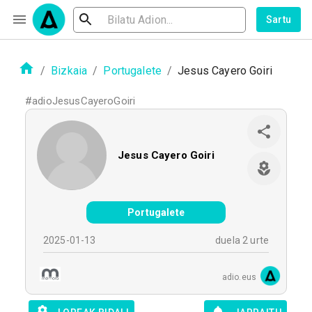
Sartu
/
Bizkaia
/
Portugalete
/
Jesus Cayero Goiri
#
adioJesusCayeroGoiri
Jesus Cayero Goiri
Portugalete
2025-01-13
duela 2 urte
adio.eus