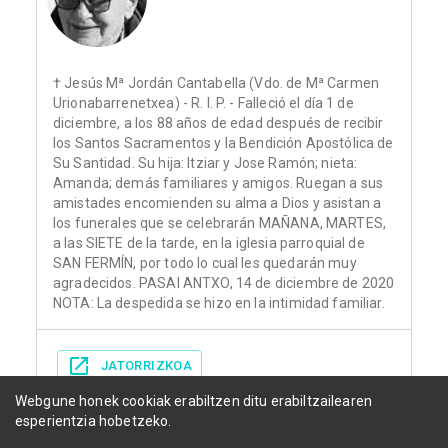
† Jesús Mª Jordán Cantabella (Vdo. de Mª Carmen
Urionabarrenetxea) - R. I. P. - Falleció el día 1 de
diciembre, a los 88 años de edad después de recibir
los Santos Sacramentos y la Bendición Apostólica de
Su Santidad. Su hija: Itziar y Jose Ramón; nieta:
Amanda; demás familiares y amigos. Ruegan a sus
amistades encomienden su alma a Dios y asistan a
los funerales que se celebrarán MAÑANA, MARTES,
a las SIETE de la tarde, en la iglesia parroquial de
SAN FERMÍN, por todo lo cual les quedarán muy
agradecidos. PASAI ANTXO, 14 de diciembre de 2020
NOTA: La despedida se hizo en la intimidad familiar.
JATORRIZKOA
Webgune honek cookiak erabiltzen ditu erabiltzailearen
esperientzia hobetzeko.