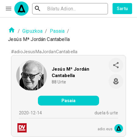
Sartu
/
Gipuzkoa
/
Pasaia
/
Jesús Mª Jordán Cantabella
#
adioJesusMaJordanCantabella
Jesús Mª Jordán
Cantabella
88
Urte
Pasaia
2020-12-14
duela 6 urte
adio.eus