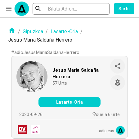
Sartu
/
Gipuzkoa
/
Lasarte-Oria
/
Jesus Maria Saldaña Herrero
#
adioJesusMariaSaldanaHerrero
Jesus Maria Saldaña
Herrero
57
Urte
Lasarte-Oria
2020-09-26
duela 6 urte
adio.eus