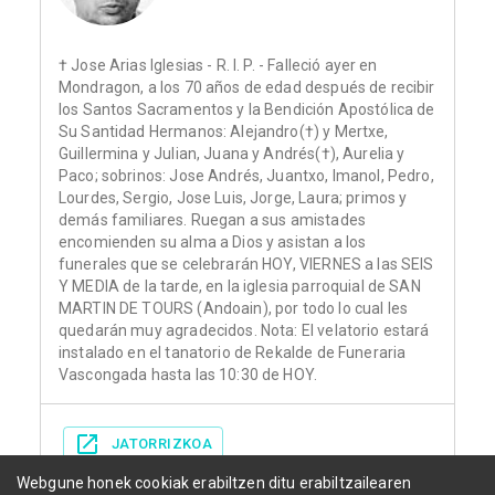
† Jose Arias Iglesias - R. I. P. - Falleció ayer en
Mondragon, a los 70 años de edad después de recibir
los Santos Sacramentos y la Bendición Apostólica de
Su Santidad Hermanos: Alejandro(†) y Mertxe,
Guillermina y Julian, Juana y Andrés(†), Aurelia y
Paco; sobrinos: Jose Andrés, Juantxo, Imanol, Pedro,
Lourdes, Sergio, Jose Luis, Jorge, Laura; primos y
demás familiares. Ruegan a sus amistades
encomienden su alma a Dios y asistan a los
funerales que se celebrarán HOY, VIERNES a las SEIS
Y MEDIA de la tarde, en la iglesia parroquial de SAN
MARTIN DE TOURS (Andoain), por todo lo cual les
quedarán muy agradecidos. Nota: El velatorio estará
instalado en el tanatorio de Rekalde de Funeraria
Vascongada hasta las 10:30 de HOY.
JATORRIZKOA
Webgune honek cookiak erabiltzen ditu erabiltzailearen