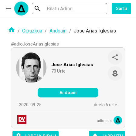
Sartu
/
Gipuzkoa
/
Andoain
/
Jose Arias Iglesias
#
adioJoseAriasIglesias
Jose Arias Iglesias
70
Urte
Andoain
2020-09-25
duela 6 urte
adio.eus