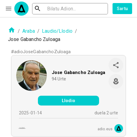
Sartu
/
Araba
/
Laudio/Llodio
/
Jose Gabancho Zuloaga
#
adioJoseGabanchoZuloaga
Jose Gabancho Zuloaga
94
Urte
Llodio
2025-01-14
duela 2 urte
adio.eus