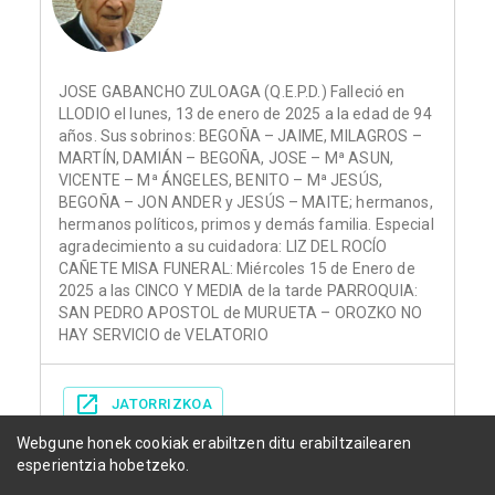
JOSE GABANCHO ZULOAGA (Q.E.P.D.) Falleció en
LLODIO el lunes, 13 de enero de 2025 a la edad de 94
años. Sus sobrinos: BEGOÑA – JAIME, MILAGROS –
MARTÍN, DAMIÁN – BEGOÑA, JOSE – Mª ASUN,
VICENTE – Mª ÁNGELES, BENITO – Mª JESÚS,
BEGOÑA – JON ANDER y JESÚS – MAITE; hermanos,
hermanos políticos, primos y demás familia. Especial
agradecimiento a su cuidadora: LIZ DEL ROCÍO
CAÑETE MISA FUNERAL: Miércoles 15 de Enero de
2025 a las CINCO Y MEDIA de la tarde PARROQUIA:
SAN PEDRO APOSTOL de MURUETA – OROZKO NO
HAY SERVICIO de VELATORIO
JATORRIZKOA
Webgune honek cookiak erabiltzen ditu erabiltzailearen
esperientzia hobetzeko.