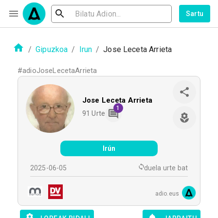
Sartu
/
Gipuzkoa
/
Irun
/
Jose Leceta Arrieta
#
adioJoseLecetaArrieta
Jose Leceta Arrieta
1
91
Urte
Irún
2025-06-05
duela urte bat
adio.eus