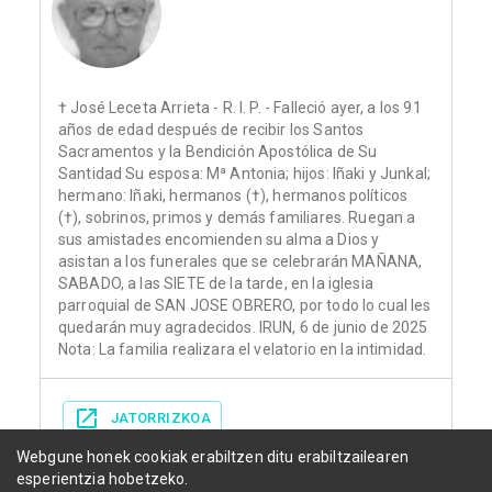
† José Leceta Arrieta - R. I. P. - Falleció ayer, a los 91
años de edad después de recibir los Santos
Sacramentos y la Bendición Apostólica de Su
Santidad Su esposa: Mª Antonia; hijos: Iñaki y Junkal;
hermano: Iñaki, hermanos (†), hermanos políticos
(†), sobrinos, primos y demás familiares. Ruegan a
sus amistades encomienden su alma a Dios y
asistan a los funerales que se celebrarán MAÑANA,
SABADO, a las SIETE de la tarde, en la iglesia
parroquial de SAN JOSE OBRERO, por todo lo cual les
quedarán muy agradecidos. IRUN, 6 de junio de 2025
Nota: La familia realizara el velatorio en la intimidad.
JATORRIZKOA
Webgune honek cookiak erabiltzen ditu erabiltzailearen
esperientzia hobetzeko.