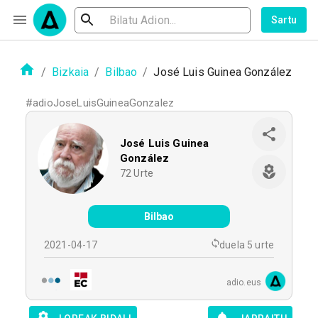
Sartu
/
Bizkaia
/
Bilbao
/
José Luis Guinea González
#
adioJoseLuisGuineaGonzalez
José Luis Guinea
González
72
Urte
Bilbao
2021-04-17
duela 5 urte
adio.eus