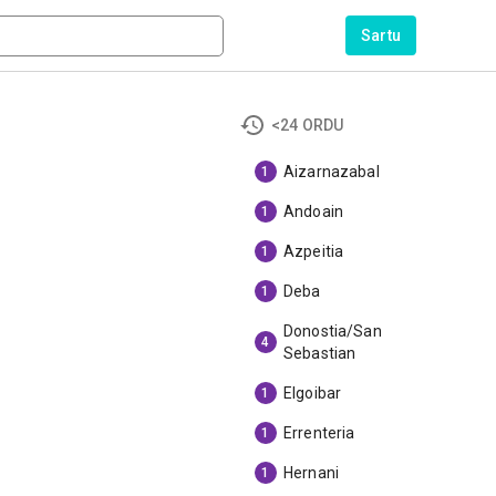
Sartu
<24 ORDU
Aizarnazabal
1
Andoain
1
Azpeitia
1
Deba
1
Donostia/San
4
Sebastian
Elgoibar
1
Errenteria
1
Hernani
1