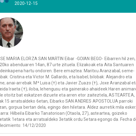
2020-12-15
SE MARIA ELORZA SAN MARTIN Eibar -GOIAN BEGO- Eibarren hil zen,
20ko abenduaren 14an, 87 urte zituela. Elizakoak eta Aita Santuaren
deinkapena hartu ondoren. Bere emaztea: Maritxu Aranzabal; seme-
abak: Cristina eta Victor M. Gallardo, eta Isabel; bilobak: Alejandro eta
ene; anai-arrebak: Mª Luisa (†) eta Javier Zuazo (†), Joxe Aranzabal e
eida Iraeta (†); iloba, lehengusu eta gainerako ahaideek Haren anima
de otoitz bat eskatzen dizuete eta arren etor zaiteztela, ASTEARTEA,
lak 15 arratsaldeko 6etan, Eibarko SAN ANDRES APOSTOLUA parroki
izan, gorpua bertan dela, egingo den hiletara. Aldez aurretik mila esker
arra: Hilbeila Eibarko Tanatorioan (Otaola, 27), asteartea, goizeko
etatik 1etara eta arratsaldeko 3etatik ordu 5etara egongo da. Fecha d
llecimiento: 14/12/2020