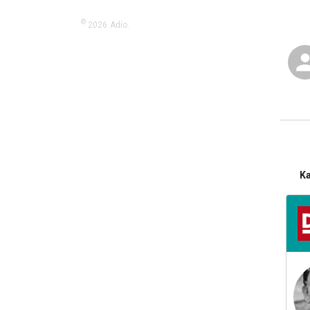
©
2026
Adio.
K