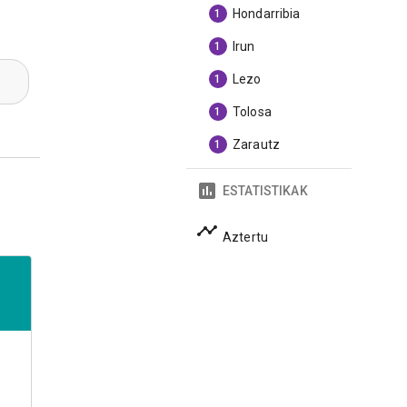
Hondarribia
1
Irun
1
Lezo
1
Tolosa
1
Zarautz
1
ESTATISTIKAK
Aztertu