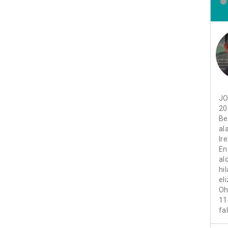
JO
20
Be
al
Ir
En
al
hi
el
Oh
11
fa