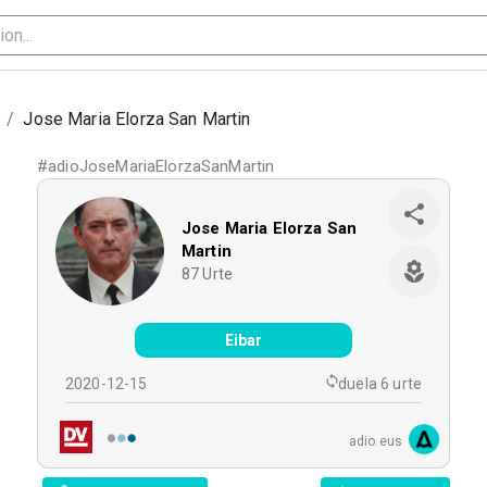
/
Jose Maria Elorza San Martin
#
adioJoseMariaElorzaSanMartin
Jose Maria Elorza San
Martin
87
Urte
Eibar
2020-12-15
duela 6 urte
adio.eus