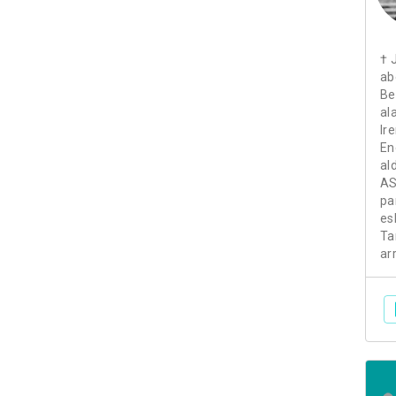
† 
ab
Be
al
Ir
En
al
AS
pa
es
Ta
ar