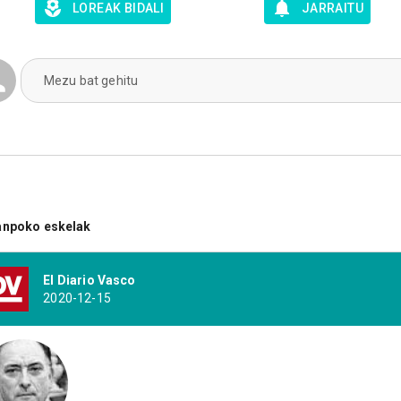
LOREAK BIDALI
JARRAITU
Mezu bat gehitu
anpoko eskelak
El Diario Vasco
2020-12-15