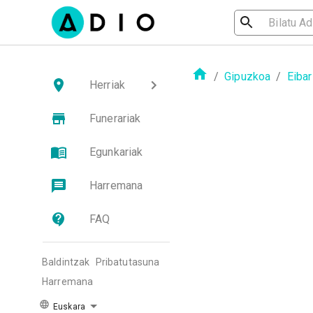
/
Gipuzkoa
/
Eibar
Herriak
Funerariak
Egunkariak
Harremana
FAQ
Baldintzak
Pribatutasuna
Harremana
Euskara