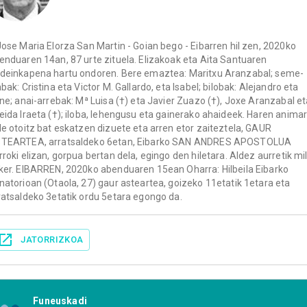
Jose Maria Elorza San Martin - Goian bego - Eibarren hil zen, 2020ko
enduaren 14an, 87 urte zituela. Elizakoak eta Aita Santuaren
deinkapena hartu ondoren. Bere emaztea: Maritxu Aranzabal; seme-
abak: Cristina eta Victor M. Gallardo, eta Isabel; bilobak: Alejandro eta
ene; anai-arrebak: Mª Luisa (†) eta Javier Zuazo (†), Joxe Aranzabal e
eida Iraeta (†); iloba, lehengusu eta gainerako ahaideek. Haren anima
de otoitz bat eskatzen dizuete eta arren etor zaiteztela, GAUR
TEARTEA, arratsaldeko 6etan, Eibarko SAN ANDRES APOSTOLUA
rroki elizan, gorpua bertan dela, egingo den hiletara. Aldez aurretik mi
ker. EIBARREN, 2020ko abenduaren 15ean Oharra: Hilbeila Eibarko
natorioan (Otaola, 27) gaur asteartea, goizeko 11etatik 1etara eta
ratsaldeko 3etatik ordu 5etara egongo da.
JATORRIZKOA
Funeuskadi