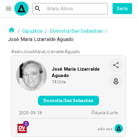
Sartu
/
Gipuzkoa
/
Donostia/San Sebastian
/
José María Lizarralde Aguado
#
adioJoseMariaLizarraldeAguado
José María Lizarralde
Aguado
74
Urte
Donostia/San Sebastian
2020-09-18
duela 6 urte
2
adio.eus