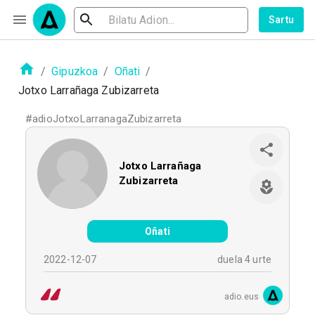
Sartu
/
Gipuzkoa
/
Oñati
/
Jotxo Larrañaga Zubizarreta
#
adioJotxoLarranagaZubizarreta
Jotxo Larrañaga
Zubizarreta
Oñati
2022-12-07
duela 4 urte
adio.eus