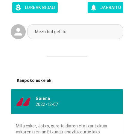
LOREAK BIDALI
JARRAITU
Mezu bat gehitu
Kanpoko eskelak
Goiena
2022-12-07
Milla esker, Jotxo, gure taldiaren eta txantxikuar
askoren izenian.Etxuagu ahaztukourtietako