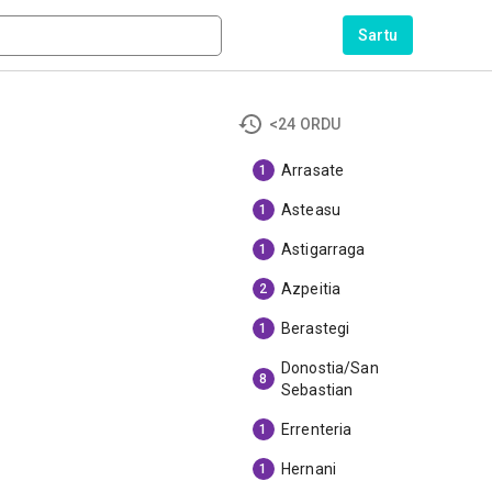
Sartu
<24 ORDU
Arrasate
1
Asteasu
1
Astigarraga
1
Azpeitia
2
Berastegi
1
Donostia/San
8
Sebastian
Errenteria
1
Hernani
1