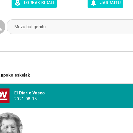
LOREAK BIDALI
JARRAITU
Mezu bat gehitu
anpoko eskelak
El Diario Vasco
2021-08-15