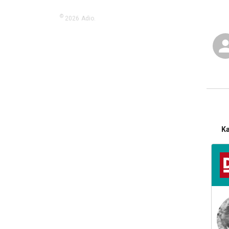
©
2026
Adio.
K