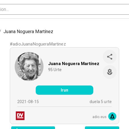
/
Juana Noguera Martínez
#
adioJuanaNogueraMartinez
Juana Noguera Martínez
95
Urte
Irun
2021-08-15
duela 5 urte
adio.eus