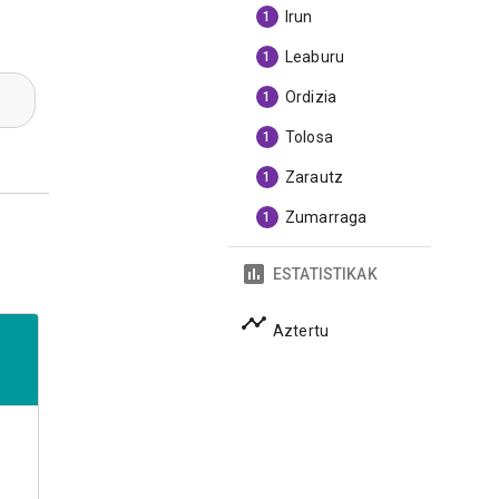
Irun
1
Leaburu
1
Ordizia
1
Tolosa
1
Zarautz
1
Zumarraga
1
ESTATISTIKAK
Aztertu