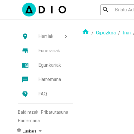
/
Gipuzkoa
/
Irun
Herriak
Funerariak
Egunkariak
Harremana
FAQ
Baldintzak
Pribatutasuna
Harremana
Euskara