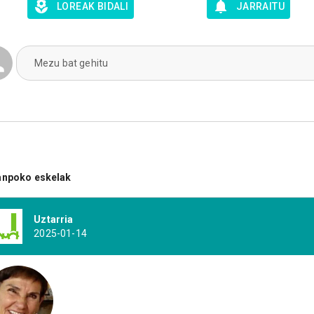
LOREAK BIDALI
JARRAITU
Mezu bat gehitu
anpoko eskelak
Uztarria
2025-01-14