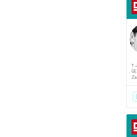
† 
GE
Za