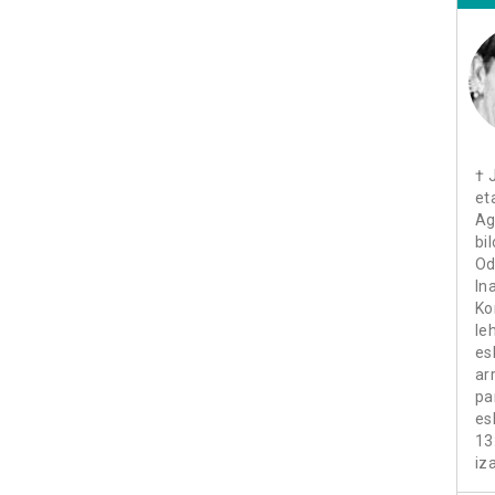
† 
et
Ag
bi
Od
In
Ko
le
es
ar
pa
es
13
iz