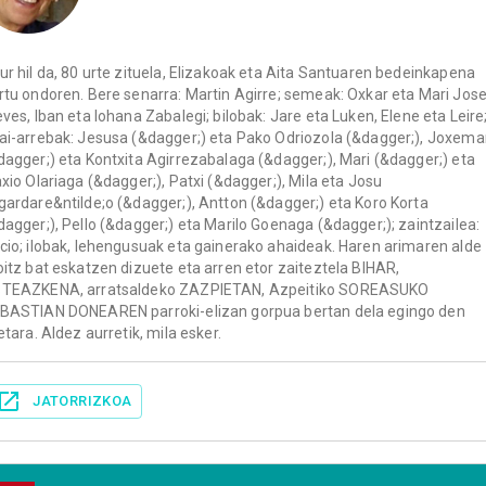
ur hil da, 80 urte zituela, Elizakoak eta Aita Santuaren bedeinkapena
rtu ondoren. Bere senarra: Martin Agirre; semeak: Oxkar eta Mari Jos
eves, Iban eta Iohana Zabalegi; bilobak: Jare eta Luken, Elene eta Leire
ai-arrebak: Jesusa (&dagger;) eta Pako Odriozola (&dagger;), Joxema
dagger;) eta Kontxita Agirrezabalaga (&dagger;), Mari (&dagger;) eta
axio Olariaga (&dagger;), Patxi (&dagger;), Mila eta Josu
gardare&ntilde;o (&dagger;), Antton (&dagger;) eta Koro Korta
dagger;), Pello (&dagger;) eta Marilo Goenaga (&dagger;); zaintzailea:
cio; ilobak, lehengusuak eta gainerako ahaideak. Haren arimaren alde
oitz bat eskatzen dizuete eta arren etor zaiteztela BIHAR,
TEAZKENA, arratsaldeko ZAZPIETAN, Azpeitiko SOREASUKO
BASTIAN DONEAREN parroki-elizan gorpua bertan dela egingo den
letara. Aldez aurretik, mila esker.
JATORRIZKOA