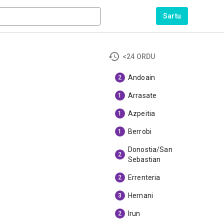
Sartu
<24 ORDU
Andoain
2
Arrasate
1
Azpeitia
1
Berrobi
1
Donostia/San
2
Sebastian
Errenteria
2
Hernani
3
Irun
2