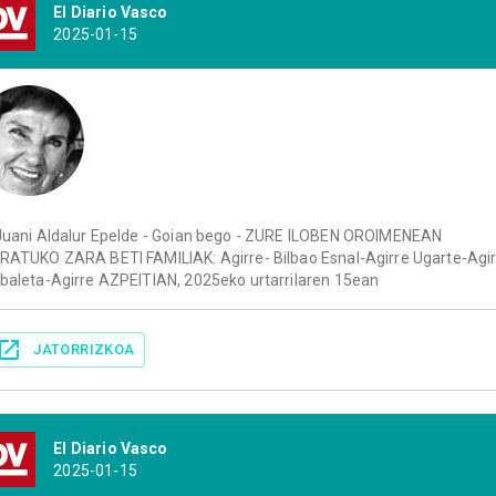
El Diario Vasco
2025-01-15
Juani Aldalur Epelde - Goian bego - ZURE ILOBEN OROIMENEAN
RATUKO ZARA BETI FAMILIAK: Agirre- Bilbao Esnal-Agirre Ugarte-Agi
baleta-Agirre AZPEITIAN, 2025eko urtarrilaren 15ean
JATORRIZKOA
El Diario Vasco
2025-01-15