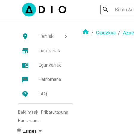
/
Gipuzkoa
/
Azpei
Herriak
Funerariak
Egunkariak
Harremana
FAQ
Baldintzak
Pribatutasuna
Harremana
Euskara