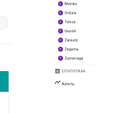
Mutriku
1
Ordizia
1
Tolosa
1
Usurbil
1
Zarautz
1
Zegama
1
Zumarraga
1
ESTATISTIKAK
Aztertu