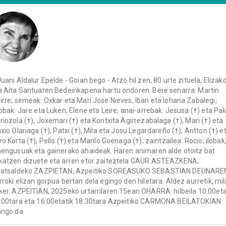
Juani Aldalur Epelde - Goian bego - Atzo hil zen, 80 urte zituela, Elizak
a Aita Santuaren Bedeinkapena hartu ondoren. Bere senarra: Martin
irre; semeak: Oxkar eta Mari Jose Nieves, Iban eta Iohana Zabalegi;
lobak: Jare eta Luken, Elene eta Leire; anai-arrebak: Jesusa (†) eta Pa
riozola (†), Joxemari (†) eta Kontxita Agirrezabalaga (†), Mari (†) eta
axio Olariaga (†), Patxi (†), Mila eta Josu Legardareño (†), Antton (†) e
ro Korta (†), Pello (†) eta Marilo Goenaga (†); zaintzailea: Rocio; ilobak
hengusuak eta gainerako ahaideak. Haren animaren alde otoitz bat
katzen dizuete eta arren etor zaiteztela GAUR ASTEAZKENA,
ratsaldeko ZAZPIETAN, Azpeitiko SOREASUKO SEBASTIAN DEUNARE
rroki elizan gorpua bertan dela egingo den hiletara. Aldez aurretik, mil
ker. AZPEITIAN, 2025eko urtarrilaren 15ean OHARRA: hilbeila 10:00eta
:00tara eta 16:00etatik 18:30tara Azpeitiko CARMONA BEILATOKIAN
ango da.