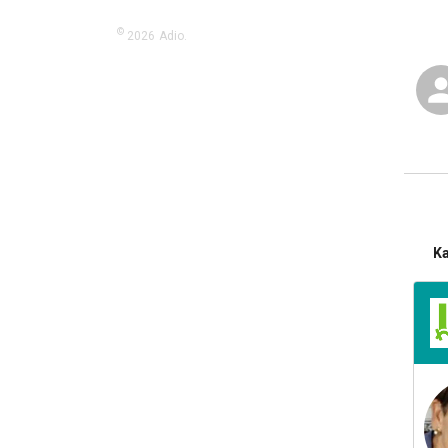
©
2026
Adio.
K