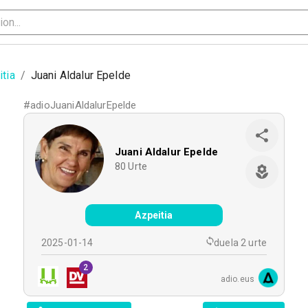
tia
/
Juani Aldalur Epelde
#
adioJuaniAldalurEpelde
Juani Aldalur Epelde
80
Urte
Azpeitia
2025-01-14
duela 2 urte
2
adio.eus