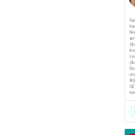
Ga
ha
Ni
an
(&
In
Le
(&
Ro
ot
AS
SE
hi