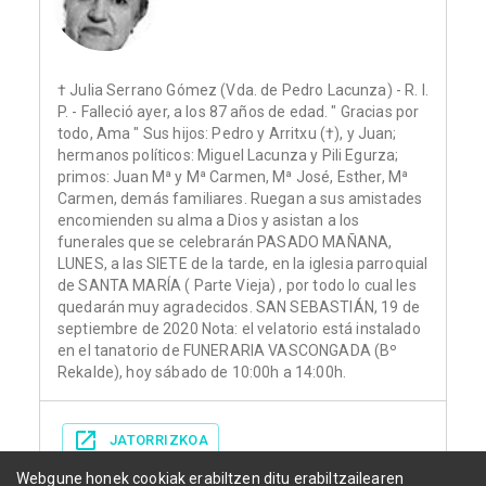
† Julia Serrano Gómez (Vda. de Pedro Lacunza) - R. I.
P. - Falleció ayer, a los 87 años de edad. " Gracias por
todo, Ama " Sus hijos: Pedro y Arritxu (†), y Juan;
hermanos políticos: Miguel Lacunza y Pili Egurza;
primos: Juan Mª y Mª Carmen, Mª José, Esther, Mª
Carmen, demás familiares. Ruegan a sus amistades
encomienden su alma a Dios y asistan a los
funerales que se celebrarán PASADO MAÑANA,
LUNES, a las SIETE de la tarde, en la iglesia parroquial
de SANTA MARÍA ( Parte Vieja) , por todo lo cual les
quedarán muy agradecidos. SAN SEBASTIÁN, 19 de
septiembre de 2020 Nota: el velatorio está instalado
en el tanatorio de FUNERARIA VASCONGADA (Bº
Rekalde), hoy sábado de 10:00h a 14:00h.
JATORRIZKOA
Webgune honek cookiak erabiltzen ditu erabiltzailearen