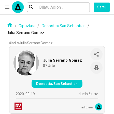
Sartu
/
Gipuzkoa
/
Donostia/San Sebastian
/
Julia Serrano Gómez
#
adioJuliaSerranoGomez
Julia Serrano Gómez
87
Urte
Donostia/San Sebastian
2020-09-19
duela 6 urte
adio.eus