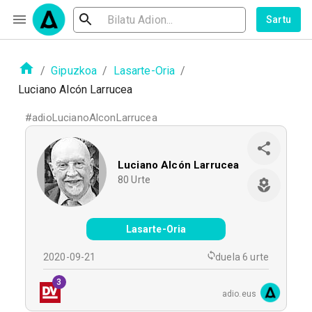
Sartu
/
Gipuzkoa
/
Lasarte-Oria
/
Luciano Alcón Larrucea
#
adioLucianoAlconLarrucea
Luciano Alcón Larrucea
80
Urte
Lasarte-Oria
2020-09-21
duela 6 urte
3
adio.eus