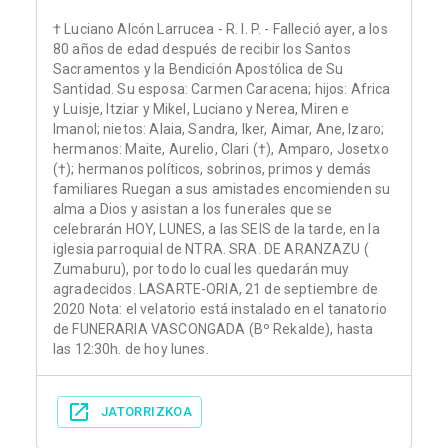
† Luciano Alcón Larrucea - R. I. P. - Falleció ayer, a los
80 años de edad después de recibir los Santos
Sacramentos y la Bendición Apostólica de Su
Santidad. Su esposa: Carmen Caracena; hijos: Africa
y Luisje, Itziar y Mikel, Luciano y Nerea, Miren e
Imanol; nietos: Alaia, Sandra, Iker, Aimar, Ane, Izaro;
hermanos: Maite, Aurelio, Clari (†), Amparo, Josetxo
(†); hermanos políticos, sobrinos, primos y demás
familiares Ruegan a sus amistades encomienden su
alma a Dios y asistan a los funerales que se
celebrarán HOY, LUNES, a las SEIS de la tarde, en la
iglesia parroquial de NTRA. SRA. DE ARANZAZU (
Zumaburu), por todo lo cual les quedarán muy
agradecidos. LASARTE-ORIA, 21 de septiembre de
2020 Nota: el velatorio está instalado en el tanatorio
de FUNERARIA VASCONGADA (Bº Rekalde), hasta
las 12:30h. de hoy lunes.
JATORRIZKOA