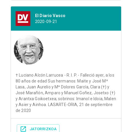
El Diario Vasco
2020-09-21
† Luciano Alcón Larrucea - R. I. P. - Falleció ayer, a los
80 años de edad Sus hermanos: Maite y José Mª
Lasa, Juan Aurelio y Mª Dolores García, Clara (†) y
José Marañón, Amparo y Manuel Goñez, Josetxo (†)
y Arantxa Goikoetxea; sobrinos: Imanol e Idoia, Malen
y Asier y Ainhoa. LASARTE-ORIA, 21 de septiembre
de 2020
JATORRIZKOA