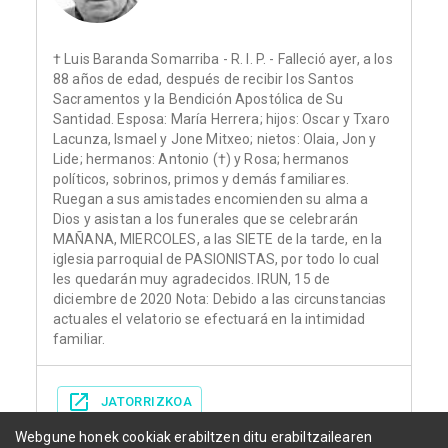
† Luis Baranda Somarriba - R. I. P. - Falleció ayer, a los
88 años de edad, después de recibir los Santos
Sacramentos y la Bendición Apostólica de Su
Santidad. Esposa: María Herrera; hijos: Oscar y Txaro
Lacunza, Ismael y Jone Mitxeo; nietos: Olaia, Jon y
Lide; hermanos: Antonio (†) y Rosa; hermanos
políticos, sobrinos, primos y demás familiares.
Ruegan a sus amistades encomienden su alma a
Dios y asistan a los funerales que se celebrarán
MAÑANA, MIERCOLES, a las SIETE de la tarde, en la
iglesia parroquial de PASIONISTAS, por todo lo cual
les quedarán muy agradecidos. IRUN, 15 de
diciembre de 2020 Nota: Debido a las circunstancias
actuales el velatorio se efectuará en la intimidad
familiar.
JATORRIZKOA
Webgune honek cookiak erabiltzen ditu erabiltzailearen