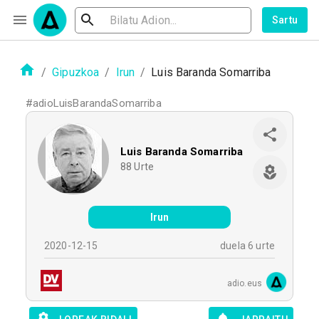
Sartu
/
Gipuzkoa
/
Irun
/
Luis Baranda Somarriba
#
adioLuisBarandaSomarriba
Luis Baranda Somarriba
88
Urte
Irun
2020-12-15
duela 6 urte
adio.eus