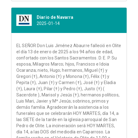
Diario de Navarra
2025-01-14
EL SEÑOR Don Luis Jiménez Abaurre falleció en Olite
el día 13 de enero de 2025 a los 94 años de edad,
confortado con los Santos Sacramentos. D. E. P. Su
esposa, Milagros Marco; hijos, Francisco e Idoia
Ocaranza; nieto, Hugo; hermanos, Miguel (†) y
Gregori (†), Antonio (†) y Monona (†), Félix (†) y
Pepita (†), Juan (†) y Carmen (†), José (†) y Eladia
(†), Laura (†), Pilar (†) y Pedro (†), Justo (†) (
Sacerdote ), Marisol y Jesús (†); hermanos políticos,
Luis Mari, Javier y Mª Jesús; sobrinos, primos y
demás familia. Agradecerán la asistencia a los
funerales que se celebrarán HOY MARTES, día 14, a
las SIETE de la tarde en la iglesia parroquial de San
Pedro de Olite. La incineración será HOY MARTES,
día 14, a las DOS del mediodía en Caparroso. La
familia recibe en el Velatorio de Olite de 11:00 a