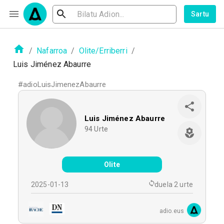
Sartu
/
Nafarroa
/
Olite/Erriberri
/
Luis Jiménez Abaurre
#
adioLuisJimenezAbaurre
Luis Jiménez Abaurre
94
Urte
Olite
2025-01-13
duela 2 urte
adio.eus