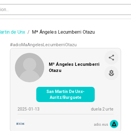
artin de Unx
/
Mª Ángeles Lecumberri Otazu
#
adioMaAngelesLecumberriOtazu
Mª Ángeles Lecumberri
Otazu
San Martín De Unx-
Auritz/Burguete
2025-01-13
duela 2 urte
adio.eus