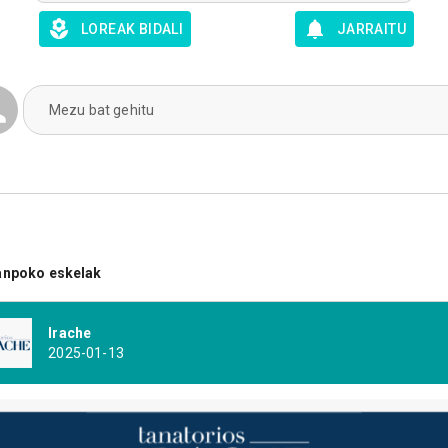
LOREAK BIDALI
JARRAITU
Mezu bat gehitu
anpoko eskelak
Irache
2025-01-13