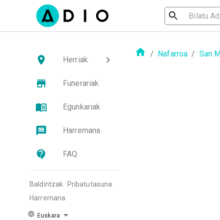
/
Nafarroa
/
San M
Herriak
Funerariak
Egunkariak
Harremana
FAQ
Baldintzak
Pribatutasuna
Harremana
Euskara