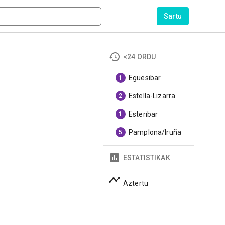
Sartu
<24 ORDU
Eguesibar
1
Estella-Lizarra
2
Esteribar
1
Pamplona/Iruña
5
ESTATISTIKAK
Aztertu