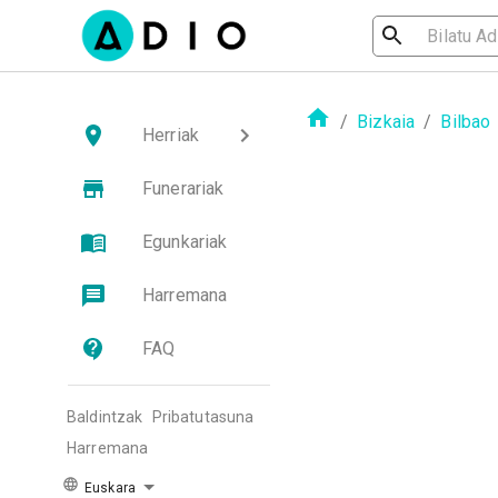
/
Bizkaia
/
Bilbao
Herriak
Funerariak
Egunkariak
Harremana
FAQ
Baldintzak
Pribatutasuna
Harremana
Euskara