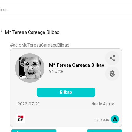
/
Mª Teresa Careaga Bilbao
#
adioMaTeresaCareagaBilbao
Mª Teresa Careaga Bilbao
94
Urte
Bilbao
2022-07-20
duela 4 urte
adio.eus