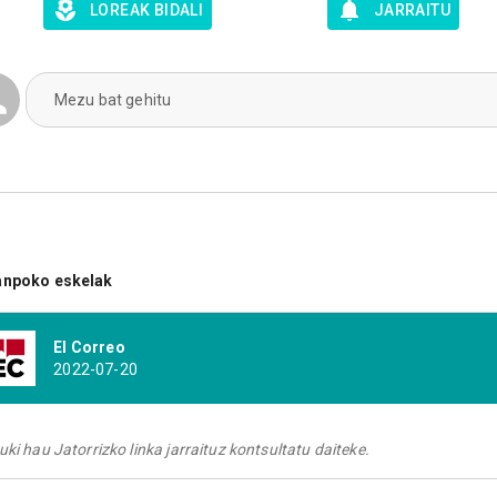
LOREAK BIDALI
JARRAITU
Mezu bat gehitu
anpoko eskelak
El Correo
2022-07-20
uki hau Jatorrizko linka jarraituz kontsultatu daiteke.