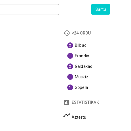
Sartu
<24 ORDU
Bilbao
2
Erandio
1
Galdakao
2
Muskiz
1
Sopela
1
ESTATISTIKAK
Aztertu