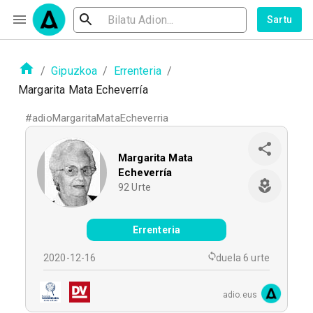
Sartu
/
Gipuzkoa
/
Errenteria
/
Margarita Mata Echeverría
#
adioMargaritaMataEcheverria
Margarita Mata
Echeverría
92
Urte
Errenteria
2020-12-16
duela 6 urte
adio.eus