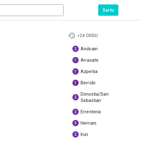
Sartu
<24 ORDU
Andoain
2
Arrasate
1
Azpeitia
1
Berrobi
1
Donostia/San
2
Sebastian
Errenteria
2
Hernani
3
Irun
2