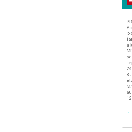
PR
Ar
lo
fa
a 
ME
po
se
24
Be
et
MA
au
12