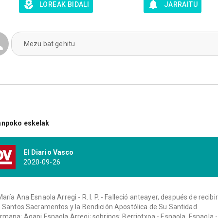
LOREAK BIDALI
JARRAITU
Mezu bat gehitu
anpoko eskelak
El Diario Vasco
2020-09-26
María Ana Esnaola Arregi - R. I. P. - Falleció anteayer, después de recibir
s Santos Sacramentos y la Bendición Apostólica de Su Santidad.
rmana: Agapi Esnaola Arregi; sobrinos: Berriotxoa - Esnaola, Esnaola -