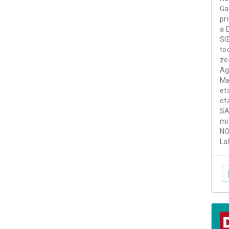
Ga
pr
a 
SI
to
ze
Ag
Ma
et
et
SA
mi
NO
La