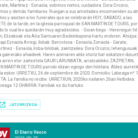
rate, Martínez - Esnaola; sobrinos nietos, cuidadora: Dora Orozco,
imos y demás familiares. Ruegan a sus amistades encomienden su a
Dios y asistan a los funerales que se celebrarán HOY, SABADO, a las
ETE de la tarde, en la iglesia parroquial de SAN MARTIN DE TOURS, por
do lo cual les quedarán muy agradecidos. - Goian bego - Herenegun hil
n, Elizakoak eta Aita Santuaren Bedeinkapena hartu ondoren. Ahizpa:
api Esnaola Arregi; ilobak: Berriotxoa - Esnaola, Esnaola - Garate,
rtínez - Esnaola; iloba-bilobak, zaintzailea: Dora Orozco; lehengusuak
a gainerako ahaideek. Haren animaren alde otoitz bat eskatzen dizue
a arren etor zaiteztela GAUR LARUNBATA, arratsaldeko ZAZPIETAN,
N MARTIN DE TOURS parroki elizan egingo den hiletara. Aldez aurreti
la esker. URRETXU, 26 de septiembre de 2020. Domicilio: Labeaga nº 
TA: La familia no recibe. URRETXUN, 2020ko irailaren 26an Helbidea:
beaga 12 OHARRA: Familiak ez du hartuko.
JATORRIZKOA
El Diario Vasco