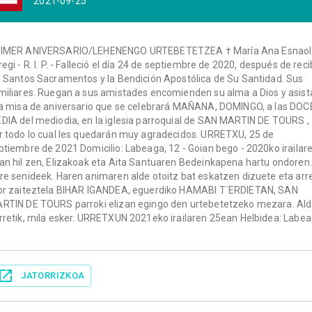
2021-09-25
IMER ANIVERSARIO/LEHENENGO URTEBETETZEA † María Ana Esnaol
regi - R. I. P. - Falleció el día 24 de septiembre de 2020, después de reci
s Santos Sacramentos y la Bendición Apostólica de Su Santidad. Sus
miliares. Ruegan a sus amistades encomienden su alma a Dios y asist
la misa de aniversario que se celebrará MAÑANA, DOMINGO, a las DOC
DIA del mediodia, en la iglesia parroquial de SAN MARTIN DE TOURS ,
r todo lo cual les quedarán muy agradecidos. URRETXU, 25 de
ptiembre de 2021 Domicilio: Labeaga, 12 - Goian bego - 2020ko irailar
an hil zen, Elizakoak eta Aita Santuaren Bedeinkapena hartu ondoren.
re senideek. Haren animaren alde otoitz bat eskatzen dizuete eta arr
or zaiteztela BIHAR IGANDEA, eguerdiko HAMABI T´ERDIETAN, SAN
RTIN DE TOURS parroki elizan egingo den urtebetetzeko mezara. Al
rretik, mila esker. URRETXUN 2021eko irailaren 25ean Helbidea: Labe
JATORRIZKOA