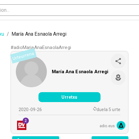
xu
/
María Ana Esnaola Arregi
#
adioMariaAnaEsnaolaArregi
Urteurrena
María Ana Esnaola Arregi
Urretxu
2020-09-26
duela 5 urte
2
adio.eus