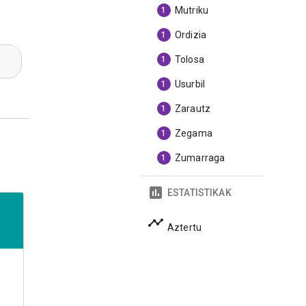
Mutriku
1
Ordizia
1
Tolosa
1
Usurbil
1
Zarautz
1
Zegama
1
Zumarraga
1
ESTATISTIKAK
Aztertu