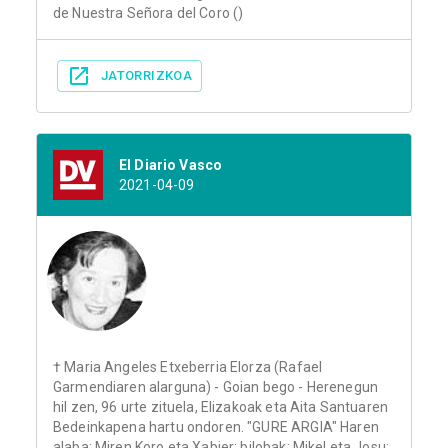
de Nuestra Señora del Coro ()
JATORRIZKOA
El Diario Vasco
2021-04-09
† Maria Angeles Etxeberria Elorza (Rafael
Garmendiaren alarguna) - Goian bego - Herenegun
hil zen, 96 urte zituela, Elizakoak eta Aita Santuaren
Bedeinkapena hartu ondoren. "GURE ARGIA" Haren
alaba: Miren Koro eta Xabier; bilobak: Mikel eta Josu;