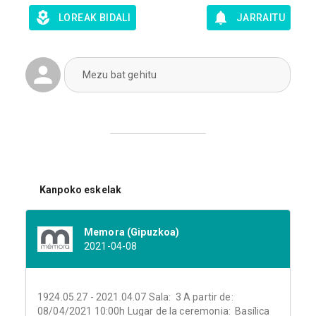
LOREAK BIDALI
JARRAITU
Mezu bat gehitu
Kanpoko eskelak
Memora (Gipuzkoa)
2021-04-08
1924.05.27 - 2021.04.07 Sala: 3 A partir de:
08/04/2021 10:00h Lugar de la ceremonia: Basílica