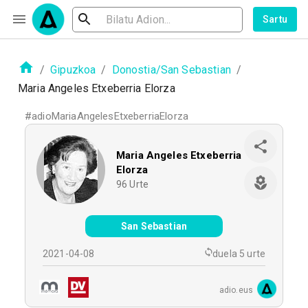
Sartu
/
Gipuzkoa
/
Donostia/San Sebastian
/
Maria Angeles Etxeberria Elorza
#
adioMariaAngelesEtxeberriaElorza
Maria Angeles Etxeberria
Elorza
96
Urte
San Sebastian
2021-04-08
duela 5 urte
adio.eus