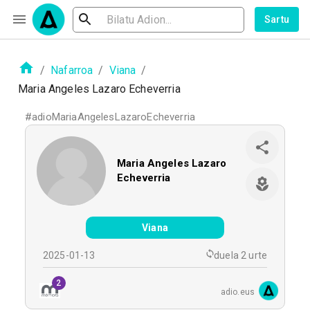
Sartu
/
Nafarroa
/
Viana
/
Maria Angeles Lazaro Echeverria
#
adioMariaAngelesLazaroEcheverria
Maria Angeles Lazaro
Echeverria
Viana
2025-01-13
duela 2 urte
2
adio.eus