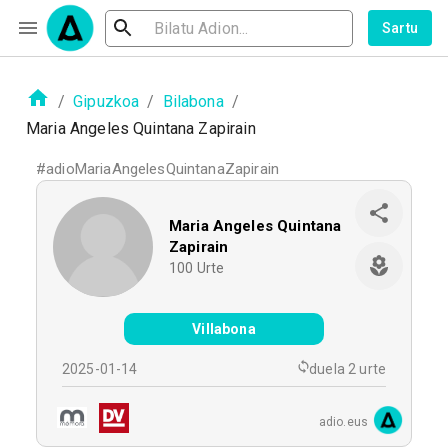
Sartu
/
Gipuzkoa
/
Bilabona
/
Maria Angeles Quintana Zapirain
#
adioMariaAngelesQuintanaZapirain
Maria Angeles Quintana
Zapirain
100
Urte
Villabona
2025-01-14
duela 2 urte
adio.eus