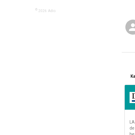
©
2026
Adio.
K
LA
de
he