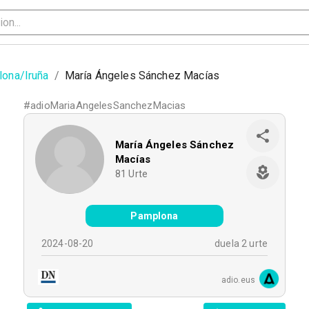
ona/Iruña
/
María Ángeles Sánchez Macías
#
adioMariaAngelesSanchezMacias
María Ángeles Sánchez
Macías
81
Urte
Pamplona
2024-08-20
duela 2 urte
adio.eus