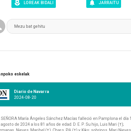
LOREAK BIDALI
JARRAITU
Mezu bat gehitu
anpoko eskelak
Diario de Navarra
2024-08-20
 SEÑORA María Ángeles Sánchez Macías falleció en Pamplona el día 
 agosto de 2024 a los 81 años de edad. D. E. P. Su hijo, Luis Mari (†);
rmanas, Nieves, Maribel (†), Charo, Pili (†) y Kiko; sobrinos, Mari Nieves