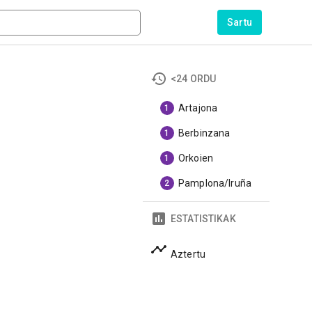
Sartu
<24 ORDU
Artajona
1
Berbinzana
1
Orkoien
1
Pamplona/Iruña
2
ESTATISTIKAK
Aztertu