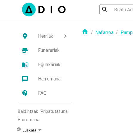
/
Nafarroa
/
Pampl
Herriak
Funerariak
Egunkariak
Harremana
FAQ
Baldintzak
Pribatutasuna
Harremana
Euskara