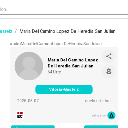
Gasteiz
/
Maria Del Camino Lopez De Heredia San Julian
#
adioMariaDelCaminoLopezDeHerediaSanJulian
Maria Del Camino Lopez
De Heredia San Julian
64
Urte
Vitoria-Gasteiz
2025-06-07
duela urte bat
adio.eus