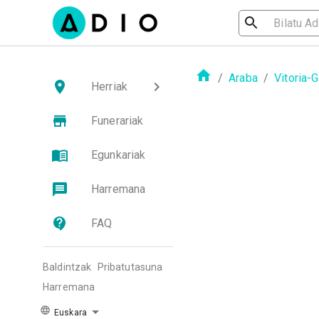
/
Araba
/
Vitoria-
Herriak
Funerariak
Egunkariak
Harremana
FAQ
Baldintzak
Pribatutasuna
Harremana
Euskara