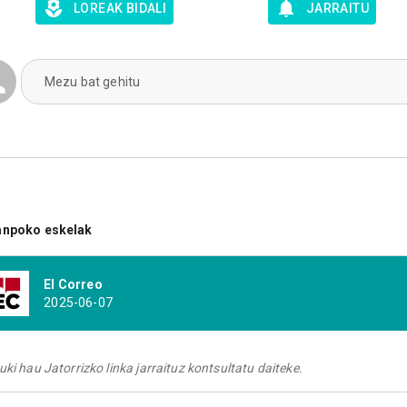
LOREAK BIDALI
JARRAITU
Mezu bat gehitu
anpoko eskelak
El Correo
2025-06-07
uki hau Jatorrizko linka jarraituz kontsultatu daiteke.