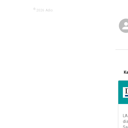
©
2026
Adio.
K
LA
dí
Sa