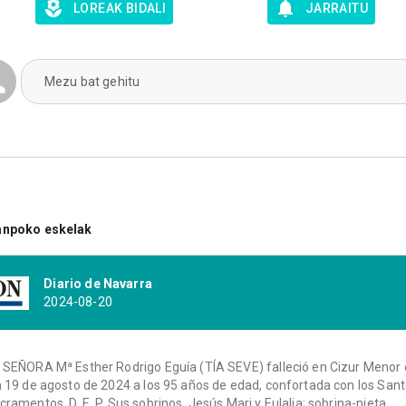
LOREAK BIDALI
JARRAITU
Mezu bat gehitu
anpoko eskelak
Diario de Navarra
2024-08-20
 SEÑORA Mª Esther Rodrigo Eguía (TÍA SEVE) falleció en Cizur Menor 
a 19 de agosto de 2024 a los 95 años de edad, confortada con los San
cramentos. D. E. P. Sus sobrinos, Jesús Mari y Eulalia; sobrina-nieta,