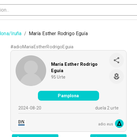
ona/Iruña
/
María Esther Rodrigo Eguía
#
adioMariaEstherRodrigoEguia
María Esther Rodrigo
Eguía
95
Urte
Pamplona
2024-08-20
duela 2 urte
adio.eus