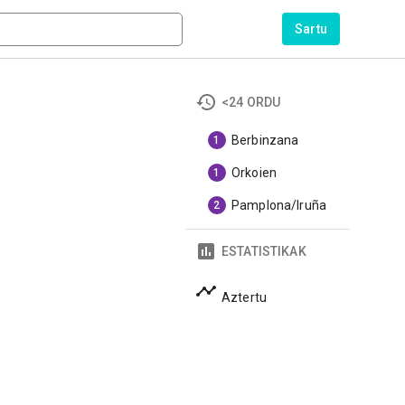
Sartu
<24 ORDU
Berbinzana
1
Orkoien
1
Pamplona/Iruña
2
ESTATISTIKAK
Aztertu