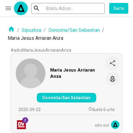
Sartu
/
Gipuzkoa
/
Donostia/San Sebastian
/
Maria Jesus Arriaran Anza
#
adioMariaJesusArriaranAnza
Maria Jesus Arriaran
Anza
Donostia/San Sebastian
2020-09-22
duela 6 urte
2
adio.eus