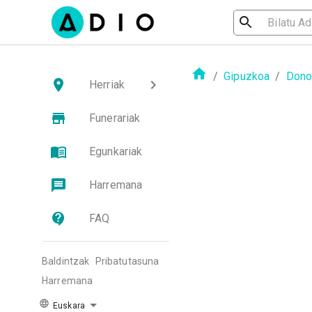
/
Gipuzkoa
/
Dono
Herriak
Funerariak
Egunkariak
Harremana
FAQ
Baldintzak
Pribatutasuna
Harremana
Euskara