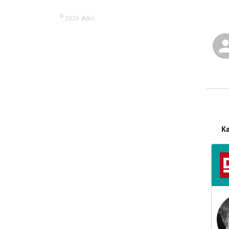
©
2026
Adio.
K