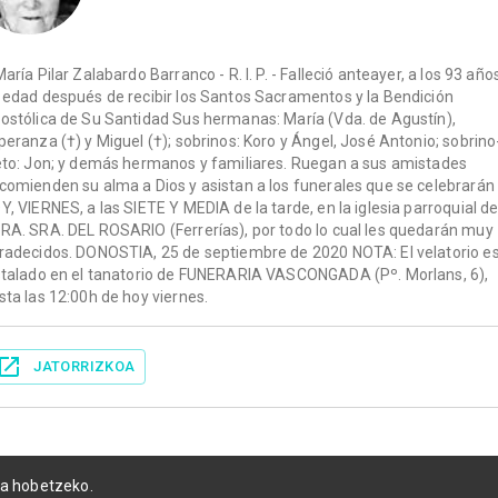
María Pilar Zalabardo Barranco - R. I. P. - Falleció anteayer, a los 93 año
 edad después de recibir los Santos Sacramentos y la Bendición
ostólica de Su Santidad Sus hermanas: María (Vda. de Agustín),
peranza (†) y Miguel (†); sobrinos: Koro y Ángel, José Antonio; sobrino
eto: Jon; y demás hermanos y familiares. Ruegan a sus amistades
comienden su alma a Dios y asistan a los funerales que se celebrarán
Y, VIERNES, a las SIETE Y MEDIA de la tarde, en la iglesia parroquial d
RA. SRA. DEL ROSARIO (Ferrerías), por todo lo cual les quedarán muy
radecidos. DONOSTIA, 25 de septiembre de 2020 NOTA: El velatorio e
stalado en el tanatorio de FUNERARIA VASCONGADA (Pº. Morlans, 6),
sta las 12:00h de hoy viernes.
JATORRIZKOA
ia hobetzeko.