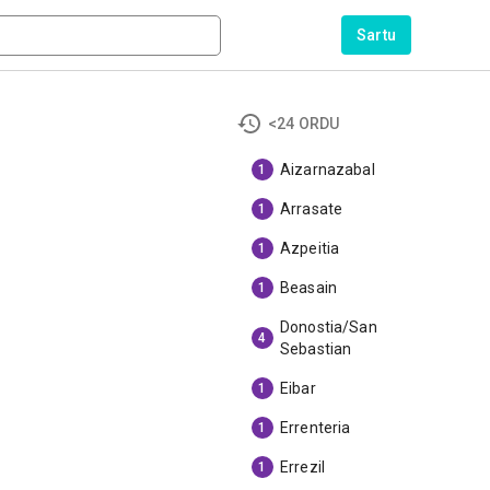
Sartu
<24 ORDU
Aizarnazabal
1
Arrasate
1
Azpeitia
1
Beasain
1
Donostia/San
4
Sebastian
Eibar
1
Errenteria
1
Errezil
1