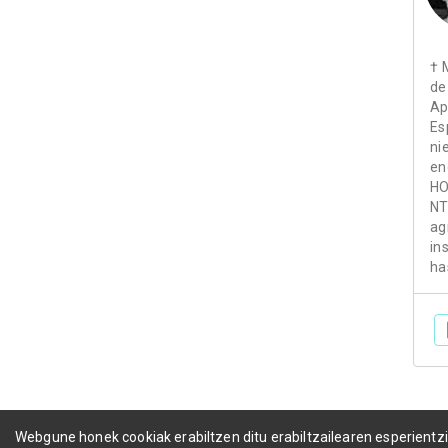
† 
de
Ap
Es
ni
en
HO
NT
ag
in
ha
Webgune honek cookiak erabiltzen ditu erabiltzailearen esperientz