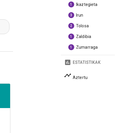
Ikaztegieta
1
Irun
3
Tolosa
2
Zaldibia
1
Zumarraga
1
ESTATISTIKAK
Aztertu