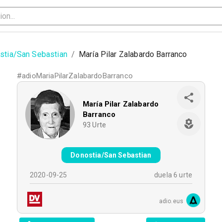
stia/San Sebastian
/
María Pilar Zalabardo Barranco
#
adioMariaPilarZalabardoBarranco
María Pilar Zalabardo
Barranco
93
Urte
Donostia/San Sebastian
2020-09-25
duela 6 urte
adio.eus