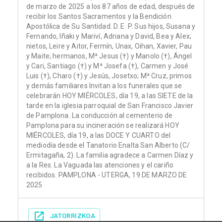
de marzo de 2025 a los 87 años de edad, después de
recibir los Santos Sacramentos y la Bendición
Apostólica de Su Santidad. D. E. P. Sus hijos, Susana y
Fernando, Iñaki y Mariví, Adriana y David, Bea y Alex;
nietos, Leire y Aitor, Fermín, Unax, Oihan, Xavier, Pau
y Maite; hermanos, Mª Jesus (†) y Manolo (†), Ángel
y Cari, Santiago (†) y Mª Josefa (†), Carmen y José
Luis (†), Charo (†) y Jesús, Josetxo; Mª Cruz, primos
y demás familiares Invitan a los funerales que se
celebrarán HOY MIÉRCOLES, día 19, a las SIETE de la
tarde en la iglesia parroquial de San Francisco Javier
de Pamplona. La conducción al cementerio de
Pamplona para su incineración se realizará HOY
MIÉRCOLES, día 19, a las DOCE Y CUARTO del
mediodía desde el Tanatorio Enalta San Alberto (C/
Ermitagaña, 2). La familia agradece a Carmen Díaz y
a la Res. La Vaguada las atenciones y el cariño
recibidos. PAMPLONA - UTERGA, 19 DE MARZO DE
2025
JATORRIZKOA