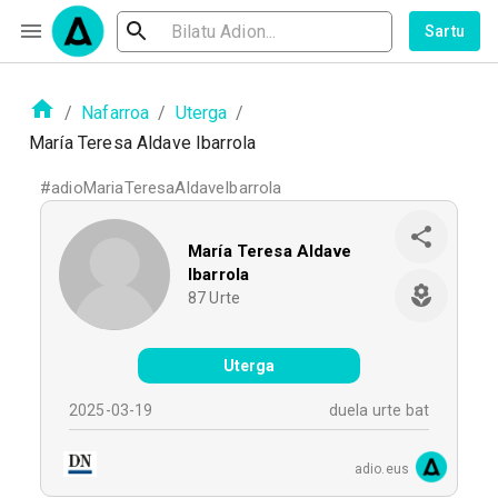
Sartu
/
Nafarroa
/
Uterga
/
María Teresa Aldave Ibarrola
#
adioMariaTeresaAldaveIbarrola
María Teresa Aldave
Ibarrola
87
Urte
Uterga
2025-03-19
duela urte bat
adio.eus